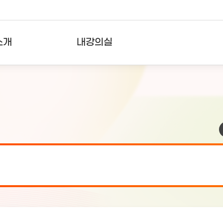
소개
내강의실
?
강의리스트
수강확인증강의
사용자의견
내강의클립
검 안내(7월 24일 19:00 ~ 7월...
2026-07-2
검 안내(7월 21일 19:00 ~ 7...
2026-07-1