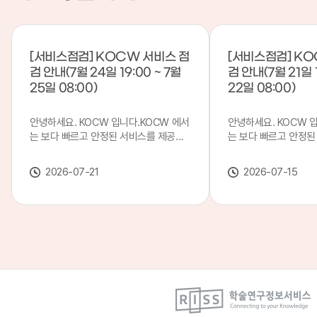
[서비스점검] KOCW 서비스 점
[서비스점검] KO
검 안내(7월 24일 19:00 ~ 7월
검 안내(7월 21일 1
25일 08:00)
22일 08:00)
안녕하세요. KOCW 입니다.KOCW 에서
안녕하세요. KOCW 
는 보다 빠르고 안정된 서비스를 제공하
는 보다 빠르고 안정된
기 위해 다음과 같이 서비스 점검을 실시
기 위해 다음과 같이 
합니다.※ 서비스 점검 작업 일시 : 7월
합니다.※ 서비스 점검 작
2026-07-21
2026-07-15
24일(금) 19:00 ~ 7월 25일(토) 08:00
일(화) 19:00 ~ 7월 
이로 인해 KOCW 서비스가 점검 시간 동
로 인해 KOCW 서비
안 서비스가 일시 중지될 수 있으니, 이
서비스가일시 중지될 수
점 양해하여 주시기 바랍니다.저희
해하여 주시기 바랍니다
KOCW 에서는 이용자 여러분께 보다 좋
서는 이용자 여러분께 
은 서비스를 제공하기 위해 노력하겠습니
를 제공하기 위해 노
다.감사합니다.
니다.