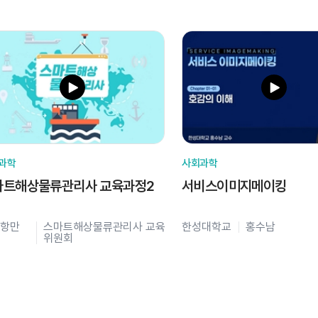
과학
사회과학
마트해상물류관리사 교육과정2
서비스이미지메이킹
항만
스마트해상물류관리사 교육
한성대학교
홍수남
위원회