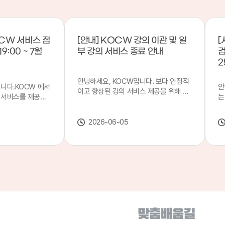
CW 서비스 점
[안내] KOCW 강의 이관 및 일
[
9:00 ~ 7월
부 강의 서비스 종료 안내
검
2
안녕하세요, KOCW입니다. 보다 안정적
입니다.KOCW 에서
안
이고 향상된 강의 서비스 제공을 위해 강
 서비스를 제공하
는
의 이관 작업을 진행하게 되었습니다. 이
서비스 점검을 실시
기
에 따라 일부 강의는2026년 6월 중 서비
업 일시 : 7월 21
합
스가 종료될 예정이오니, 이용에 참고하
2026-06-05
22일(수) 08:00이
2
여 주시기 바랍니다. 강의 이관 일정 안내
스가 점검 시간 동안
이
단계 기간 주요 작업 1단계 6월 1~2주 이
 있으니, 이 점 양
안
관 준비 2단계 6월 3~4주 1차 이관 작업
.저희 KOCW 에
여
3단계 7월 1~2주 2차 이관 작업 완료 및
보다 좋은 서비스
이
시스템 안정화 ※ 이관 작업 진행 상황에
력하겠습니다.감사합
공
따라 일정은 변경될 수 있습니다. 서비스
종료 강의 안내 이관 작업으로 인해 일부
강의는 2026년 6월 15일 서비스 종료되
었습니다. 서비스 종료 강의 목록은 아래
링크에서 확인하실 수 있습니다. → 서비