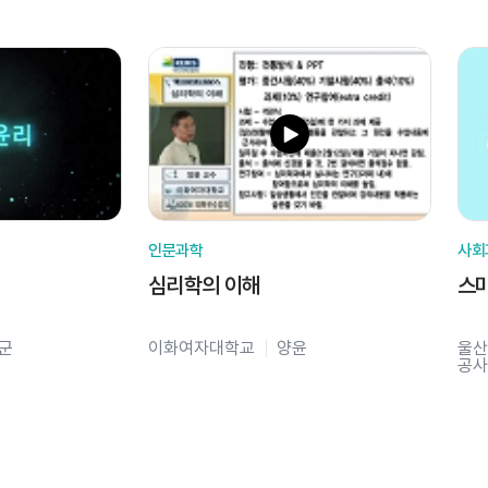
인문과학
사회
심리학의 이해
스
군
이화여자대학교
양윤
울산
공사