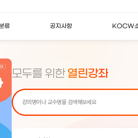
분류
공지사항
KOCW
강의
공지사항
KOCW란
강의
뉴스레터
활용안내
모두를 위한
열린강좌
분야
주요통계현황
발자취
강의
서비스도움말
고객센터
[서비스점검] KOCW 서비스 점
[서비스점검] KOCW 서비스 점