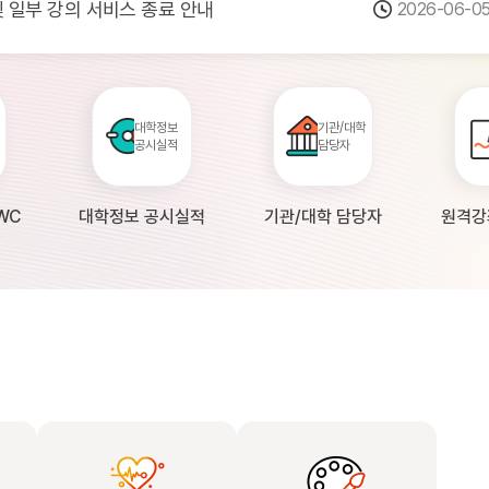
 및 일부 강의 서비스 종료 안내
2026-06-0
점검 안내(4월 24일 19:00 ~ 4월...
2026-04-2
공시 대학의 원격강좌 현황 조사 안내(자주묻...
2026-04-0
대학정보
기관/대학
공시실적
담당자
WC
대학정보 공시실적
기관/대학 담당자
원격강