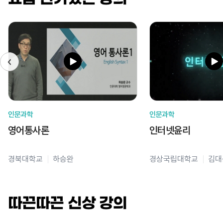
인문과학
인문과학
영어통사론
인터넷윤리
경북대학교
하승완
경상국립대학교
김대
따끈따끈 신상 강의