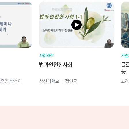
사회과학
자연
법과안전한사회
글로
능
오윤경,박선이
창신대학교
정연균
고려