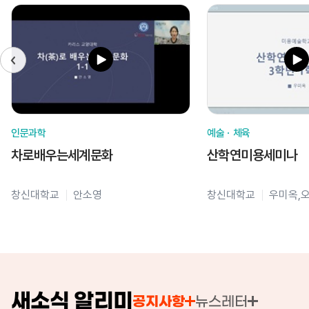
인문과학
예술ㆍ체육
차로배우는세계문화
산학연미용세미나
창신대학교
안소영
창신대학교
우미옥,
새소식 알리미
공지사항
뉴스레터