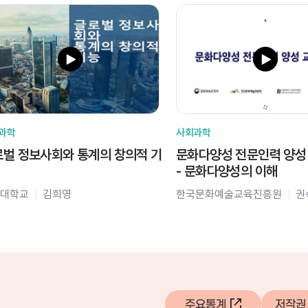
과학
사회과학
벌 정보사회와 통계의 창의적 기
문화다양성 전문인력 양성
- 문화다양성의 이해
대학교
김희영
한국문화예술교육진흥원
권
주요통계
저작권