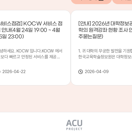
서비스점검] KOCW 서비스 점
[안내] 2026년 대학정보
 안내(4월 24일 19:00 ~ 4월
학의 원격강좌 현황 조사 
5일 23:00)
주묻는질문)
녕하세요. KOCW 입니다.KOCW 에서
1. 귀 대학의 무궁한 발전을 기원
 보다 빠르고 안정된 서비스를 제공하
한국교육학술정보원은 대학정보
 위해 다음과 같이 서비스 점검을 실시
목별 관리기관으로 지정되어 있습
니다.※ 서비스 점검 작업 일시 : 4월
본 조사는 2025. 3. 1~2026. 2.
2026-04-22
2026-04-09
4일(금) 19:00 ~ 4월 25일(토) 23:00
에 운영된 원격강좌(이러닝) 현
로 인해 KOCW 서비스가 점검시간 동
하여, '2026 대학정보공시 대학
 일시중지될 예정이오니, 이 점 양해하
강좌(12-바)'에 데이터를 연계할
 주시기 바랍니다.저희 KOCW 에서는
니다.가. 대학정보공시 대상 대
용자 여러분께 보다 좋은 서비스를 제
4년제 대학, 전문대학, 대학원대
하기 위해 노력하겠습니다.감사합니다.
격강좌(이러닝) 관련 부서(교무처
학습개발센터, 이러닝지원센터 등
송통신대학교 및 사이버대학 제외
인시 캠퍼스인 경우 해당 캠퍼스
있는 기관명을 선택하시면 됩니다.