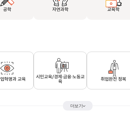
공학
자연과학
교육학
시민교육/경제·금융·노동교
업혁명과 교육
취업완전 정복
육
더보기
어&해외특강
K-MOOC 강의