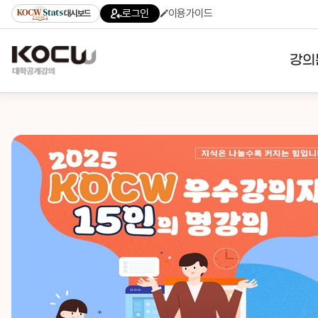
로그인
이용가이드
대시보드
강의
대학
기관
전공
테마