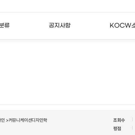
분류
공지사항
KOCW
강의
공지사항
KOCW란
강의
뉴스레터
활용안내
분야
주요통계현황
발자취
강의
서비스도움말
고객센터
자인 >커뮤니케이션디자인학
조회수
평점