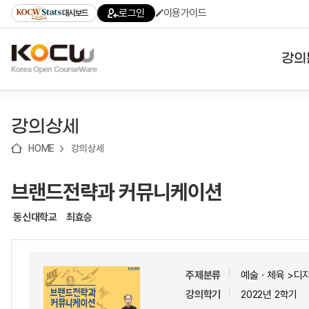
로
로
로
바
로그인
이용가이드
대시보드
가
가
가
로
기
기
기
가
(skip
기
to
강의
content)
대학
강의상세
기관
HOME
강의상세
전공
브랜드전략과 커뮤니케이션
테마
동신대학교
최효승
주제분류
예술ㆍ체육 >디
강의학기
2022년 2학기