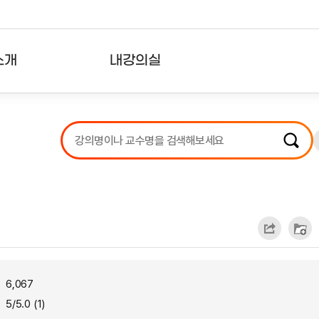
소개
내강의실
?
강의리스트
수강확인증강의
사용자의견
내강의클립
6,067
5/5.0 (1)