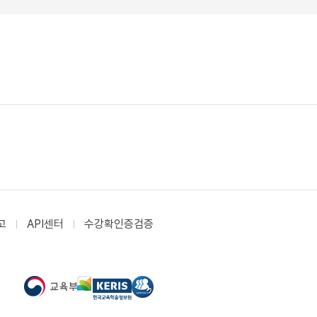
고
API센터
수강확인증검증