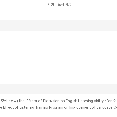
학생 주도적 학습
) Effect of Dictㅁtion on English Listening Ability : For Kore
Listening Training Program on Improvement of Language Compreh