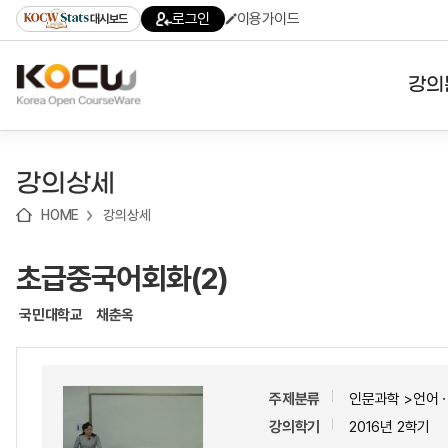
로
로
로
바
로그인
이용가이드
대시보드
가
가
가
로
기
기
기
가
(skip
기
to
강의
content)
대학
강의상세
기관
HOME
강의상세
전공
초급중국어회화(2)
테마
국민대학교
채춘옥
주제분류
인문과학 >언어
강의학기
2016년 2학기