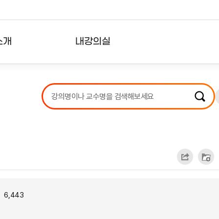
소개
내강의실
?
강의리스트
수강확인증강의
사용자의견
내강의클립
6,443