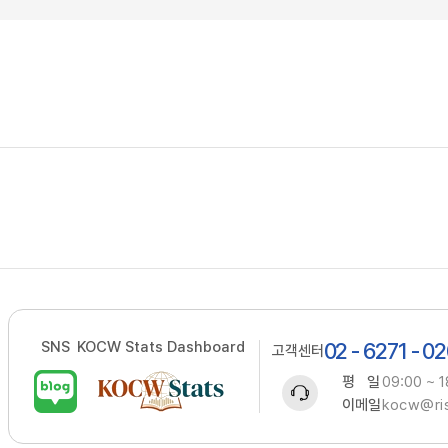
SNS
KOCW Stats Dashboard
02 - 6271 - 0
고객센터
평 일
09:00 ~ 1
이메일
kocw@ris