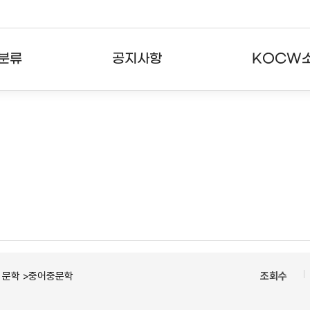
분류
공지사항
KOCW
강의
공지사항
KOCW란
강의
뉴스레터
활용안내
분야
주요통계현황
발자취
강의
서비스도움말
고객센터
ㆍ문학 >중어중문학
조회수