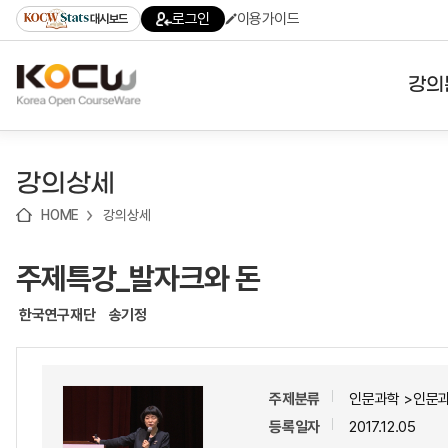
로
로
로
바
로그인
이용가이드
대시보드
가
가
가
로
기
기
기
가
(skip
기
to
강의
content)
대학
강의상세
기관
HOME
강의상세
전공
주제특강_발자크와 돈
테마
한국연구재단
송기정
주제분류
인문과학 >인문
등록일자
2017.12.05