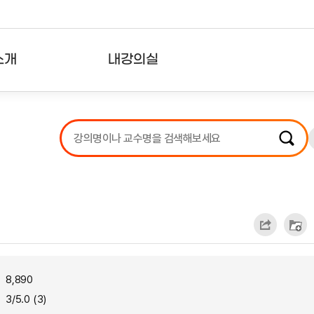
소개
내강의실
?
강의리스트
수강확인증강의
사용자의견
내강의클립
8,890
3/5.0 (3)