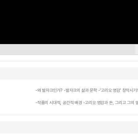
-왜 발자크인가? -발자크의 삶과 문학 -'고리오 영감' 창작시기
-작품의 시대적, 공간적 배경 -고리오 영감과 돈, 그리고 그의 