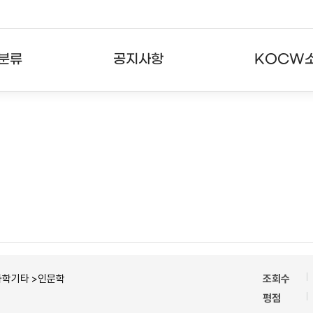
분류
공지사항
KOCW
강의
공지사항
KOCW란
강의
뉴스레터
활용안내
분야
주요통계현황
발자취
강의
서비스도움말
고객센터
과학기타 >인문학
조회수
평점