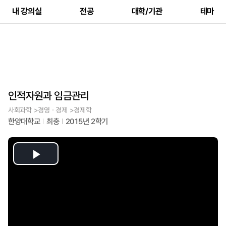
내 강의실
전공
대학/기관
테마
인적자원과 임금관리
사회과학 >경영ㆍ경제 >경제학
한양대학교
최충
2015년 2학기
Play
Video