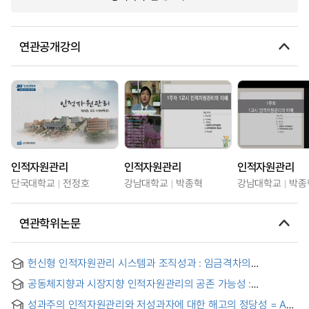
연관공개강의
인적자원관리
인적자원관리
인적자원관리
단국대학교
전정호
강남대학교
박종혁
강남대학교
박종
연관학위논문
헌신형 인적자원관리 시스템과 조직성과 : 임금격차의
조절효과를 중심으로
공동체지향과 시장지향 인적자원관리의 공존 가능성 :
지식획득과 지식활용에 대한 효과
성과주의 인적자원관리와 저성과자에 대한 해고의 정당성 = A