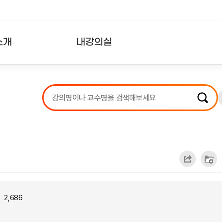
소개
내강의실
?
강의리스트
수강확인증강의
사용자의견
내강의클립
2,686