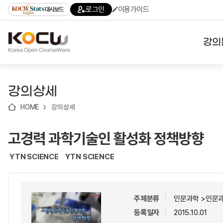
로
로
로
바
로그인
이용가이드
대시보드
가
가
가
로
기
기
기
가
(skip
기
to
강의
content)
대학
강의상세
기관
HOME
강의상세
전공
고경력 과학기술인 활성화 정책방향
테마
YTN SCIENCE
YTN SCIENCE
주제분류
인문과학 >인문
등록일자
2015.10.01