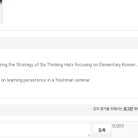
초등 국어과 세미나 수업에서의 육색사고모자 기법 활용 프로그램 개발과 적용 = A Study on Development of a Sem
rning persistence in a freshman seminar
0
/200