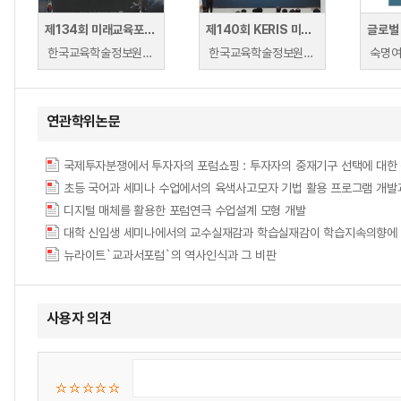
제134회 미래교육포럼 · 공군 HRD 발전 세미나
제140회 KERIS 미래교육포럼 · 2019 공군 HRD 발전 세미나
글로벌
한국교육학술정보원 | 정광훈(한국교육학술정보원), 조영탁(휴넷), 임철일(서울대학교), 이희수(중앙대학교)
한국교육학술정보원 | 홍정민 연구소장(㈜휴넷), 정광훈(KERIS 교육데이터정책부).
연관학위논문
국제투자분쟁에서 투자자의 포럼쇼핑 : 투자자의 중재기구 선택에 대한
디지털 매체를 활용한 포럼연극 수업설계 모형 개발
대학 신입생 세미나에서의 교수실재감과 학습실재감이 학습지속의향에 미치는 영향 = The 
뉴라이트`교과서포럼`의 역사인식과 그 비판
사용자 의견