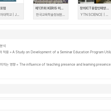
 포럼
제131회 KERIS 미래교육포럼
창의ICT융합인재양성포럼
숙명여자대학교 | Josette Sheeran
한국교육학술정보원 | 정종욱(브레이너리), 허병두(숭문고등학교), 남궁문(원광디지털대학교), 허운나(ICT공유포럼), 김진숙(한국교육학술정보원)
YTN SCIENCE | YTN SCIENCE
 분석
influence of teaching presence and learning presence on lea