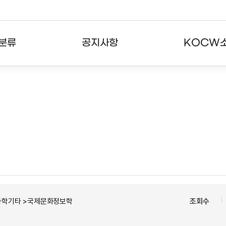
분류
공지사항
KOCW
강의
공지사항
KOCW란
강의
뉴스레터
활용안내
분야
주요통계현황
발자취
강의
서비스도움말
고객센터
과학기타 >국제문화정보학
조회수