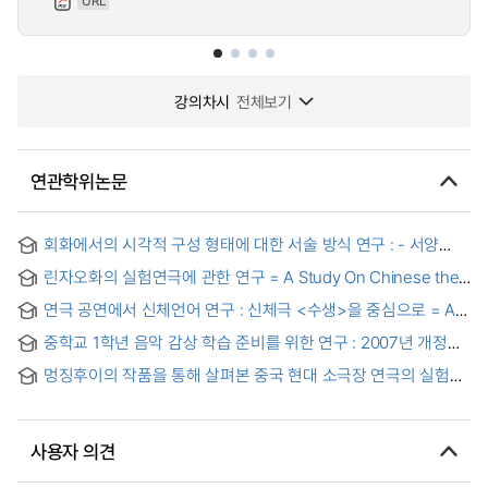
URL
강의차시
전체보기
연관학위논문
회화에서의 시각적 구성 형태에 대한 서술 방식 연구 : - 서양
삼면화와 동양 두루마리 회화 형식의 차용을 통한 본인 작품 분석
린자오화의 실험연극에 관한 연구 = A Study On Chinese the
- = A study on the descriptive method of visual
Characteristics Of Lin Zhaohua’s Experimental Theater In
composition form in painting.
연극 공연에서 신체언어 연구 : 신체극 <수생>을 중심으로 = A
China
study of body language in theatrical performances : With
중학교 1학년 음악 감상 학습 준비를 위한 연구 : 2007년 개정
the physical play < Aquatic > as the center
교육과정을 토대로 함
멍징후이의 작품을 통해 살펴본 중국 현대 소극장 연극의 실험
미학 연구 = A Study on the Experimental Aesthetics of
Contemporary Chinese Small-Theater Drama through the
Works of Meng Jinghui
사용자 의견