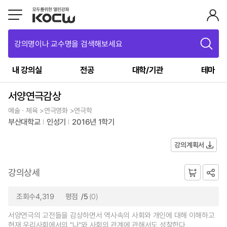
강의명이나 교수명을 검색해보세요
내 강의실
전공
대학/기관
테마
서양연극감상
예술ㆍ체육 >연극영화 >연극학
부산대학교
인성기
2016년 1학기
강의계획서
강의상세
조회수4,319
평점
/5
(0)
서양연극의 고전들을 감상하면서 역사속의 사회와 개인에 대해 이해하고
현재 우리사회에서의 "나"와 사회의 관계에 관해서도 성찰한다