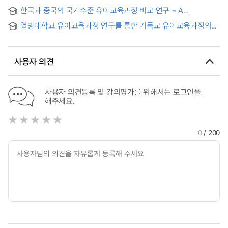
Meaning of My(teacher’s) Movement in the Curriculum of
Knowledge Emmerged Out of Enacting Early Childhood
한국과 중국의 국가수준 유아교육과정 비교 연구 = A
Early Childhood Education
Curriculum: Focusing on Entanglement with Educational
Comparative Analysis of the National Early Childhood
Content
열방대학교 유아교육과정 연구를 통한 기독교 유아교육과정의
Education Curriculum between Korea and China
모형 개발을 위한 기초연구 = (A) Fundamental Study for
Developing the Model of Christian Early Childhood
Education based on the Study of the University of the
사용자 의견
Nations' for Young Children
사용자 의견등록 및 강의평가를 위해서는 로그인을
해주세요.
0
/ 200