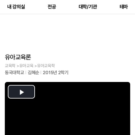
내 강의실
전공
대학/기관
테마
유아교육론
교육학 >유아교육 >유아교육학
동국대학교
김혜순
2015년 2학기
Play
Video