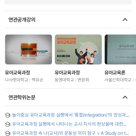
연관공개강의
유아교육과정
유아교육과정
유아교육론
나사렛대학교
백유순
동명대학교
변윤희
서울신학대학교
연관학위논문
놀이중심 유아교육과정 실행에서 '통합(integration)'의 양상과
의미 탐구 : 질적 메타분석에 기반하여 = Exploring the Aspects
유아교육과정 실행에서 나타나는 교사 지식의 현상들에 대한
and Meaning of Integration in the Implementation of Early
존재인식론적 탐구 : 교육내용과의 얽힘을 중심으로 = An Onto-
Childhood Curriculum: Based on Qualitative Meta-Analysis
유아교육과정 속 나(교사)의 운동성 의미 탐구 = A Study on the
epistem-ological Inquiry into Phenomena of Teacher