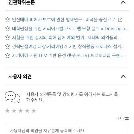
연관학위논문
인신매매 피해자 보호에 관한 법제연구 : 미국을 중심으로
대학원생을 위한 커리어개발 프로그램 모형 설계 = Developing
career development program for graduate students
시험을 위한 실시의 특허 침해 예외 범위 : 제네릭 의약품의
허가를 위한 실험을 중심으로 검토 = (The) application of
경력단절여성 대상 커리어앵커 기반 창직활동 프로세스 설계
experimental use exception for generic drug approval
연구 = Major in Educational Technology & Global Education
자기이해 지원 LLM 기반 음성 챗봇(SULV) 프로토타입 구현 :
Cooperation Graduate School of Education
커리어 앵커 기반 진로설계 맥락에서 = Implementation of a
Self-Understanding Support LLM-Based Voice
Chatbot(SULV) Prototype: In the Context of Career
사용자 의견
Anchor-Based Career Design
사용자 의견등록 및 강의평가를 위해서는 로그인을
해주세요.
0
/ 200