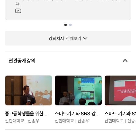
다.
강의차시
전체보기
연관공개강의
중고등학생들을 위한 유튜브 리터러시 교육 특강
스마트기기와 SNS 강의를 위한 쌍방향 교수법-한국대학교육협의회 고등교육연수원 특강
신한대학교
신종우
신한대학교
신종우
신한대학교
신종