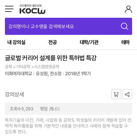
강의명이나 교수명을 검색해보세요
내 강의실
전공
대학/기관
테마
글로벌 커리어 설계를 위한 특허법 특강
공학 >기타공학 >시스템경영공학
이화여자대학교
유성원, 전소정
2018년 1학기
강의상세
조회수5,293
평점
/5
(0)
특허기술의 이전, 거래, 사업화 등 공학도 학생들의 커리어 개발에 있어 전
략적 특허활용을 위해 기본적인 내용을 안내하고 사례와 함께 학습할 수
있도록 한다.