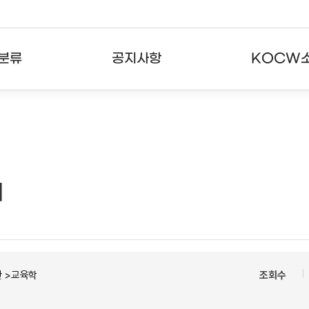
분류
공지사항
KOCW
강의
공지사항
KOCW란
강의
뉴스레터
활용안내
분야
주요통계현황
발자취
래
강의
서비스도움말
고객센터
 >교육학
조회수