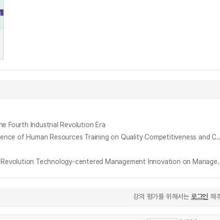
urth Industrial Revolution Era
4차산업혁명 시대에 인력양성교육이 품질경쟁력과 객사만족도에 미치는 영향에 관한 연구 : 자동차부품클러스터 기업을 중심으로 = A Study on the Influence of Human Resources Training on Quality Competitiveness and Cus
철강산업에서 4차산업혁명 기술중심 경영혁신이 경영성과에 미치는 영향 : 말콤볼드리지모델 요소와 상생협력 관점에서 = The Effect of 4th Industrial Revolution Technology-centered
강의 평가를 위해서는
로그인
해주