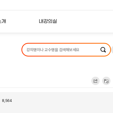
소개
내강의실
?
강의리스트
수강확인증강의
사용자의견
내강의클립
8,564