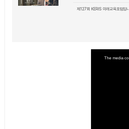
제127회 KERIS 미래교육포럼입
This
is
a
The media cou
modal
window.