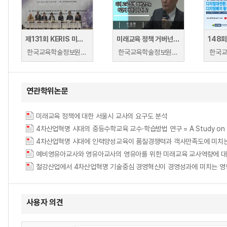
제131회 KERIS 미래교육포럼
미래교육 정책 거버넌스는 어떻게 바뀌어야 하나
한국교육학술정보원 | 정종욱(브레이너리), 허병두(숭문고등학교), 남궁문(원광디지털대학교), 허운나(ICT공유포럼), 김진숙(한국교육학술정보원)
한국교육학술정보원 | 민경찬
연관학위논문
미래교육 정책에 대한 서울시 교사의 요구도 분석
4차산업혁명 시대의 중등수학교육 교수·학습방법 연구 = A Study on Teaching-
예비영유아교사와 영유아교사의 영유아를 위한 미래교육 교사역량에 대
사용자 의견