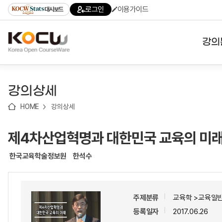
로
로
로
바
로그인
이용가이드
대시보드
가
가
가
로
기
기
기
가
(skip
기
to
강의
content)
대학
강의상세
기관
HOME
강의상세
전공
제4차산업혁명과 대한민국 교육의 미
테마
한국교육학술정보원
한석수
주제분류
교육학 >교육일반
등록일자
2017.06.26