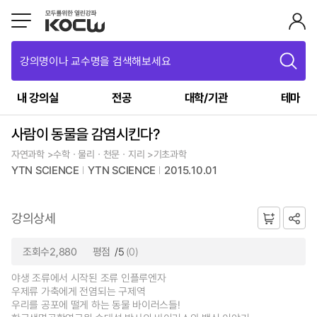
강의명이나 교수명을 검색해보세요
내 강의실
전공
대학/기관
테마
사람이 동물을 감염시킨다?
자연과학 >수학ㆍ물리ㆍ천문ㆍ지리 >기초과학
YTN SCIENCE
YTN SCIENCE
2015.10.01
강의상세
조회수2,880
평점
/5
(0)
야생 조류에서 시작된 조류 인플루엔자
우제류 가축에게 전염되는 구제역
우리를 공포에 떨게 하는 동물 바이러스들!