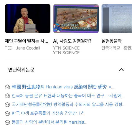
제인 구달이 말하는 사람과 동물이 공존하는 법
AI, 사람도 감염될까?
실험동물학
TED
Jane Goodall
YTN SCIENCE
건국대학교
홍권
YTN SCIENCE
연관학위논문
韓國 野生動物의 Hantaan virus 感染에 關한 硏究 =
Detection of Hantaan virus Infection in Wild Animals in
한국어 동물 은유 표현과 대응하는 중국어 대조 연구 : -사람에
Korea
관한 동물 은유 중심으로- = A study of Korean Animal
국가재난형동물감염병 방역활동과 수의사의 알코올 사용 경향성
Metaphorical Expression Comparing With Chinese
: 급성 스트레스 및 직무성 외상의 매개효과 분석 = The Impact
:Focused on Animal Metaphor of Human
한국 야생 포유동물의 기생충 감염상
of National Disaster Animal Infectious Disease Control
Activities and Veterinarians` Alcohol Use Trends : An
동물과 사람의 분변에서 분리된 Yersinia
Analysis of the Mediating Effects of Acute Stress and
pseudotuberculosis의 혈청군 동정에 관한 연구
Occupational Trauma