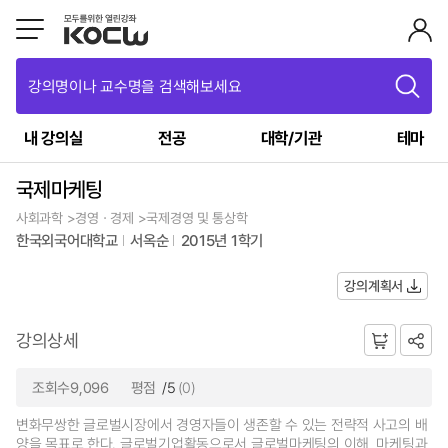
강의명이나 교수명을 검색해보세요
내 강의실
전공
대학/기관
테마
국제마케팅
사회과학 >경영ㆍ경제 >국제경영 및 통상학
한국외국어대학교
서옥순
2015년 1학기
강의계획서
강의상세
조회수9,096
평점
/5
(0)
변화무쌍한 글로벌시장에서 경영자들이 생존할 수 있는 전략적 사고의 배
양을 목표로 한다. 글로벌기업활동으로서 글로벌마케팅의 이해, 마케팅과