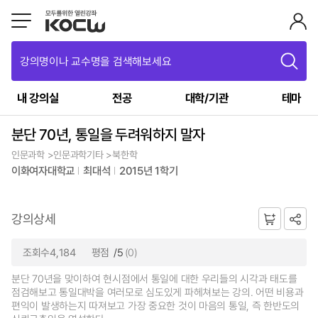
강의명이나 교수명을 검색해보세요
내 강의실
전공
대학/기관
테마
분단 70년, 통일을 두려워하지 말자
인문과학 >인문과학기타 >북한학
이화여자대학교
최대석
2015년 1학기
강의상세
조회수4,184
평점
/5
(0)
분단 70년을 맞이하여 현시점에서 통일에 대한 우리들의 시각과 태도를
점검해보고 통일대박을 여러모로 심도있게 파헤쳐보는 강의. 어떤 비용과
편익이 발생하는지 따져보고 가장 중요한 것이 마음의 통일, 즉 한반도의