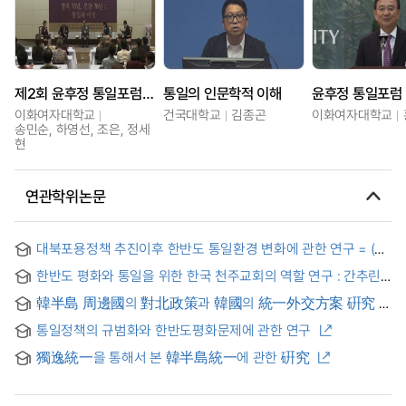
제2회 윤후정 통일포럼광복 70년, 분단 70년 : 통일과 여성
통일의 인문학적 이해
윤후정 통일포럼
이화여자대학교
건국대학교
김종곤
이화여자대학교
송민순, 하영선, 조은, 정세
현
연관학위논문
대북포용정책 추진이후 한반도 통일환경 변화에 관한 연구 = (A)
study on the changing unification environment on the
한반도 평화와 통일을 위한 한국 천주교회의 역할 연구 : 간추린
Korean peninsula in the wake of the "Sunshine policy"
사회교리를 중심으로 = A Study on the Role of Korean
韓半島 周邊國의 對北政策과 韓國의 統一外交方案 硏究
Catholic Church for Peace and Unification on the Korean
Peninsula
통일정책의 규범화와 한반도평화문제에 관한 연구
獨逸統一을 통해서 본 韓半島統一에 관한 硏究