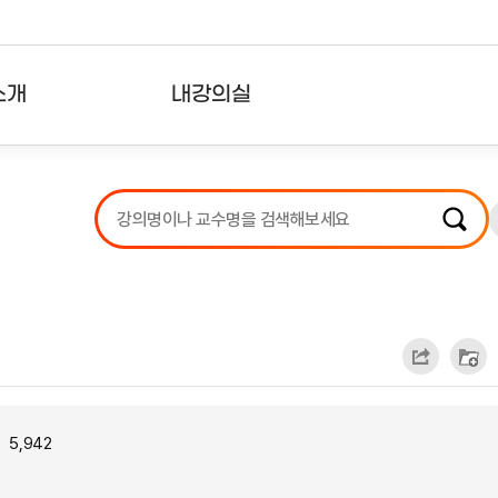
소개
내강의실
?
강의리스트
수강확인증강의
사용자의견
내강의클립
5,942