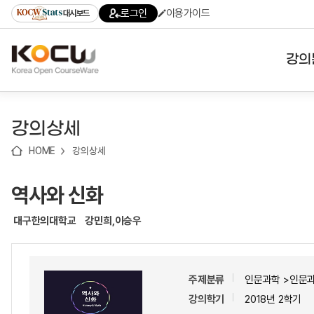
로
로
로
바
로그인
이용가이드
대시보드
가
가
가
로
기
기
기
가
(skip
기
to
강의
content)
대학
강의상세
기관
HOME
강의상세
전공
역사와 신화
테마
대구한의대학교
강민희,이승우
주제분류
인문과학 >인문
강의학기
2018년 2학기