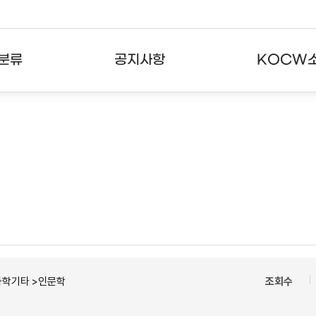
분류
공지사항
KOCW
강의
공지사항
KOCW란
강의
뉴스레터
활용안내
분야
주요통계현황
발자취
강의
서비스도움말
고객센터
과학기타 >인문학
조회수