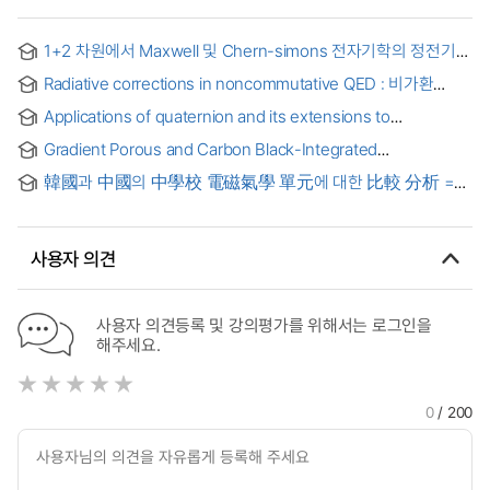
1+2 차원에서 Maxwell 및 Chern-simons 전자기학의 정전기적
상태와 정상 상태에서의 전자기장의 해
Radiative corrections in noncommutative QED : 비가환
양자전자기학에서의 복사 보정
Applications of quaternion and its extensions to
electromagnetism and general relativity
Gradient Porous and Carbon Black-Integrated
StrengthEnhanced Cellulose Acetate Aerogels for
韓國과 中國의 中學校 電磁氣學 單元에 대한 比較 分析 =
Radiative Cooling and Electromagnetic Interference
(A) Comparative Analysis of the Units on
Shielding = 카본 블랙을 통합한 점층적 기공 구조 셀룰로오스
Electromagnetism in the Middle School Science of Korea
아세테이트 기반 복사 냉각과 전자기 차폐용 강도 보강 다기능
and China
에어로겔
사용자 의견
사용자 의견등록 및 강의평가를 위해서는 로그인을
해주세요.
0
/ 200