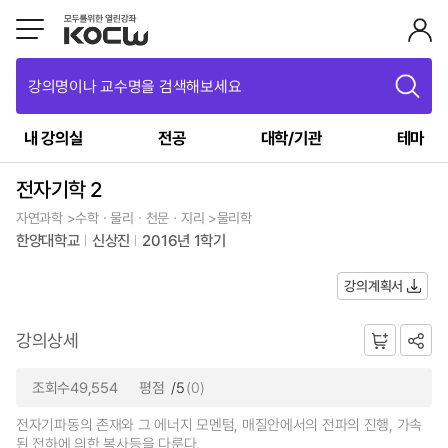
강의명이나 교수명을 검색해보세요
내 강의실
전공
대학/기관
테마
전자기학 2
자연과학 >수학ㆍ물리ㆍ천문ㆍ지리 >물리학
한양대학교
신상진
2016년 1학기
강의계획서
강의상세
조회수49,554
평점
/5
(0)
전자기파동의 존재와 그 에너지 모멘텀, 매질안에서의 전파의 진행, 가속
된 전하에 의한 복사등을 다룬다.