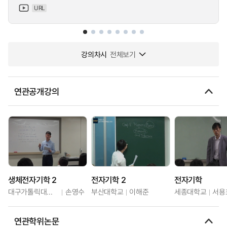
URL
강의차시
전체보기
연관공개강의
생체전자기학 2
전자기학 2
전자기학
대구가톨릭대학교
손영수
부산대학교
이해준
세종대학교
서용
연관학위논문