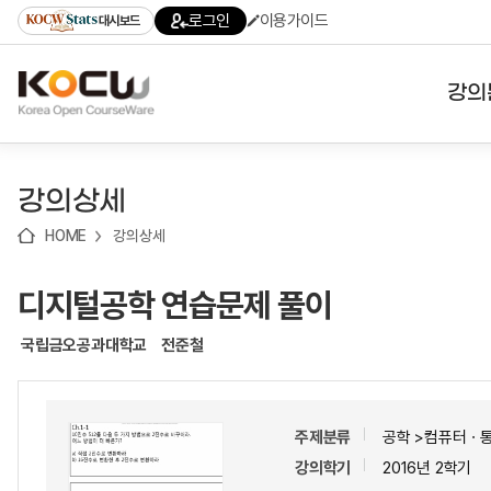
로
로
로
바
로그인
이용가이드
대시보드
가
가
가
로
기
기
기
가
(skip
기
to
강의
content)
대학
강의상세
기관
HOME
강의상세
전공
디지털공학 연습문제 풀이
테마
국립금오공과대학교
전준철
주제분류
공학 >컴퓨터ㆍ
강의학기
2016년 2학기