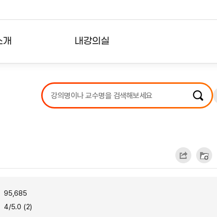
소개
내강의실
?
강의리스트
수강확인증강의
사용자의견
내강의클립
95,685
4/5.0 (2)