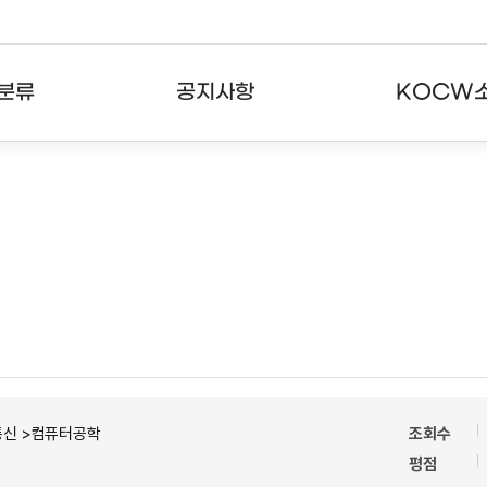
분류
공지사항
KOCW
강의
공지사항
KOCW란
강의
뉴스레터
활용안내
분야
주요통계현황
발자취
강의
서비스도움말
고객센터
통신 >컴퓨터공학
조회수
평점