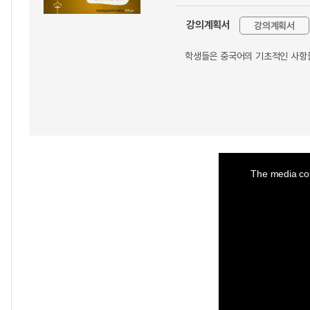
강의계획서
강의계획서
학생들은 중국어의 기초적인 사항들
This
is
a
The media cou
modal
window.