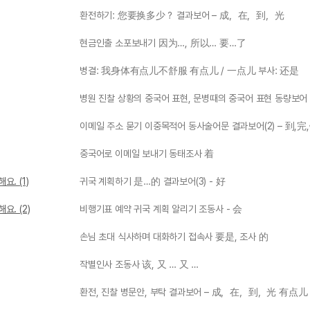
환전하기: 您要换多少？ 결과보어 – 成，在，到，光
현금인출 소포보내기 因为…, 所以… 要…了
병결: 我身体有点儿不舒服 有点儿 / 一点儿 부사: 还是
병원 진찰 상황의 중국어 표현, 문병때의 중국어 표현 동량보어
이메일 주소 묻기 이중목적어 동사술어문 결과보어(2) – 到,完
중국어로 이메일 보내기 동태조사 着
. (1)
귀국 계획하기 是…的 결과보어(3) - 好
. (2)
비행기표 예약 귀국 계획 알리기 조동사 - 会
손님 초대 식사하며 대화하기 접속사 要是, 조사 的
작별인사 조동사 该, 又 … 又 …
환전, 진찰 병문안, 부탁 결과보어 – 成，在，到，光 有点儿