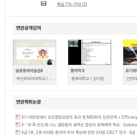
복습 7과~11과 (2)
연관공개강의
실용중국어실습II
열역학 II
유기화학
부산외국어대학교 | 조소군
충북대학교 | 김기범
건양대
연관학위논문
II기 대장암에서 보조항암요법의 효과 및 MSI와의 상관관계 = Efficacy of Adjuv
II - VI 족 반도체 나노 결정들의 용액상 합성과 광촉매적 특성 : Solution phase