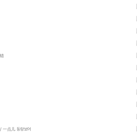
,错
 / 一点儿 동량보어