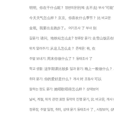
明明，你在干什么呢？ 정반의문문(예: 去不去) 부사 ‘可能’
今天天气怎么样？ 京京，你喜欢什么季节？ 比 비교문
金珉，我要出去跑步了。 어기조사 了 부사 别
길묻기: 请问，地铁站怎么走? 정류장 묻기: 去雪山饭店在哪
위치 알려주기: 从这儿怎么走？ 존재문: 有, 在
주말 보내기: 周末你做什么了？ 동태조사 了
학교 생활: 这学期课比较多 일과 묻기: 晚上一般做什么？ 
취미 묻기: 你的爱好是什么？ 개사 对 조동사 可以
잘하는 정도 묻기: 她唱歌唱得怎么样？ 상태보어
날씨, 계절, 위치 관련 표현 동작의 진행 묻기, 比 비교문, 개사
정류장, 주말 일정, 취미, 상태 묻기 동태조사 了 , 시량보어, 