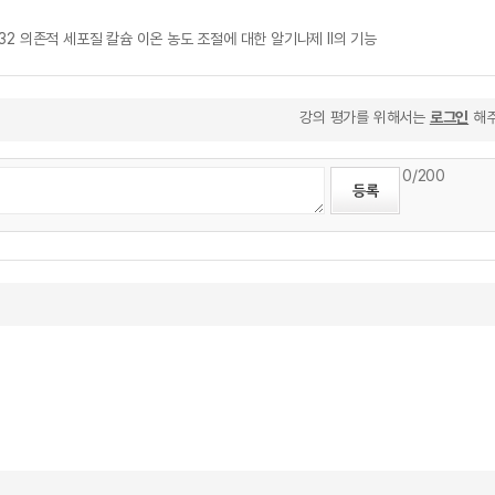
혈관 내피세포에서 p32 의존적 세포질 칼슘 이온 농도 조절에 대한 알기나제 II의 기능
강의 평가를 위해서는
로그인
해주
0
/200