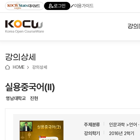
로
로
로
바
로그인
이용가이드
대시보드
가
가
가
로
기
기
기
가
(skip
기
to
강의
content)
대학
강의상세
기관
HOME
강의상세
전공
실용중국어(II)
테마
영남대학교
진현
주제분류
인문과학 >언어
강의학기
2016년 2학기