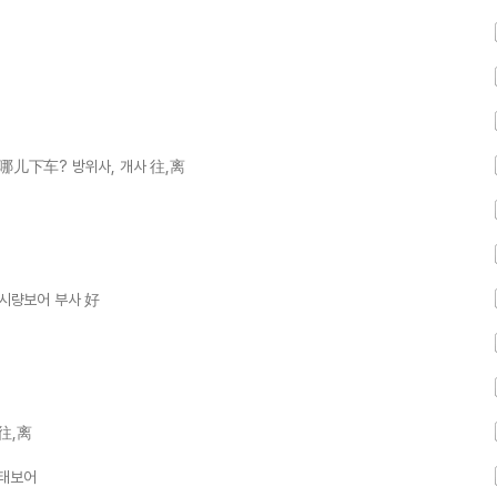
儿下车? 방위사, 개사 往,离
시량보어 부사 好
 往,离
상태보어