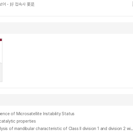
보어 - 好 접속사 要是
of Microsatellite Instability Status
talytic properties
II급 1류, 2류 비대칭 환자의 하악 특성에 관한 3차원 CBCT 연구 : II급 1류, 2류 환자의 3차원 하악 비대칭에 관한 연구 = Three dimensional CBCT analysis of mandibular characteristic of C