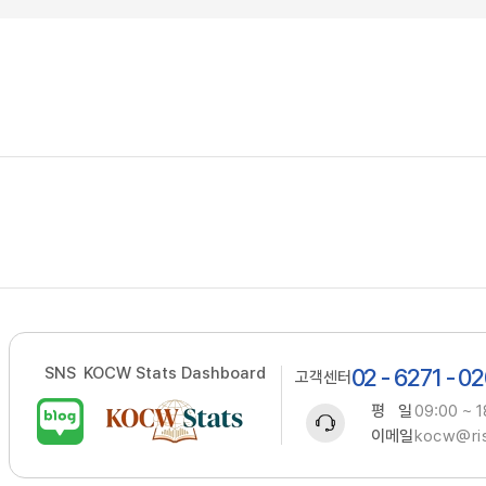
SNS
KOCW Stats Dashboard
02 - 6271 - 0
고객센터
평 일
09:00 ~ 1
이메일
kocw@ris