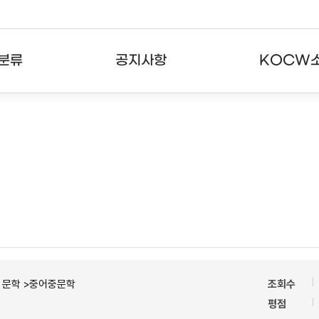
분류
공지사항
KOCW
강의
공지사항
KOCW란
강의
뉴스레터
활용안내
분야
주요통계현황
발자취
강의
서비스도움말
고객센터
ㆍ문학 >중어중문학
조회수
평점