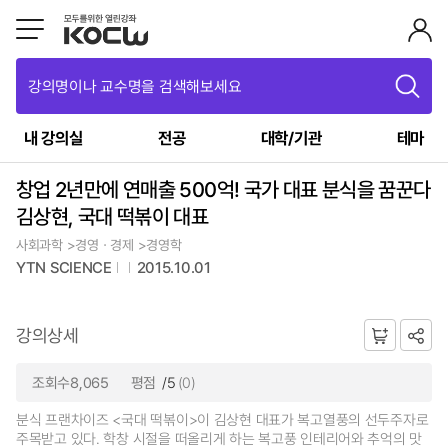
강의명이나 교수명을 검색해보세요
내 강의실
전공
대학/기관
테마
창업 2년만에 연매출 500억! 국가 대표 분식을 꿈꾼다
김상현, 국대 떡볶이 대표
사회과학 >경영ㆍ경제 >경영학
YTN SCIENCE
2015.10.01
강의상세
조회수8,065
평점
/5
(0)
분식 프랜차이즈 <국대 떡볶이>이 김상현 대표가 복고열풍의 선두주자로
주목받고 있다. 학창 시절을 떠올리게 하는 복고풍 인테리어와 추억의 맛