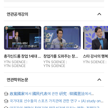
연관공개강의
총각신드롬 창업 1세대 대표아이콘, 이영석 대표
창업가를 도와주는 창업가! 정현욱 대표
YTN SCIENCE
YTN SCIENCE
YTN SCIENCE
YTN SCIENCE
YTN SCIENCE
연관학위논문
政黨國家에서 國民代表에 관한 硏究 : 韓國憲法에서
全國區國會議員의 比例代表性을 中心으로 = (A) study on
국가대표 선수들의 스포츠 가치관에 관한 연구 = (A) study on
the representation of the people in the political party state
the national sports team athletes' the view of sports value