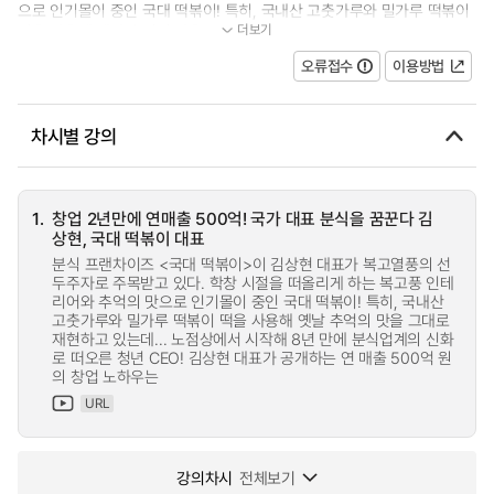
으로 인기몰이 중인 국대 떡볶이! 특히, 국내산 고춧가루와 밀가루 떡볶이
더보기
떡을 사용해 옛날 추억의 맛을 그...
오류접수
이용방법
차시별 강의
1.
창업 2년만에 연매출 500억! 국가 대표 분식을 꿈꾼다 김
상현, 국대 떡볶이 대표
분식 프랜차이즈 <국대 떡볶이>이 김상현 대표가 복고열풍의 선
두주자로 주목받고 있다. 학창 시절을 떠올리게 하는 복고풍 인테
리어와 추억의 맛으로 인기몰이 중인 국대 떡볶이! 특히, 국내산
고춧가루와 밀가루 떡볶이 떡을 사용해 옛날 추억의 맛을 그대로
재현하고 있는데... 노점상에서 시작해 8년 만에 분식업계의 신화
로 떠오른 청년 CEO! 김상현 대표가 공개하는 연 매출 500억 원
의 창업 노하우는
URL
강의차시
전체보기