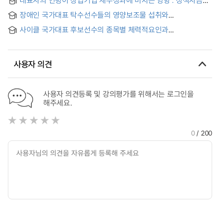
대표자의 연령이 창업기업 재무성과에 미치는 영향 : 정책자금
지원을 중심으로
장애인 국가대표 탁수선수들의 영양보조물 섭취와
도핑교육실태에 관한 연구 = Study on the Intake of
사이클 국가대표 후보선수의 종목별 체력적요인과
Nutritional Supplements and Real Situation of Doping
경쟁특성불안에 관한 연구
Education among National Table-tennis Players with
Disabilities
사용자 의견
사용자 의견등록 및 강의평가를 위해서는 로그인을
해주세요.
0
/ 200