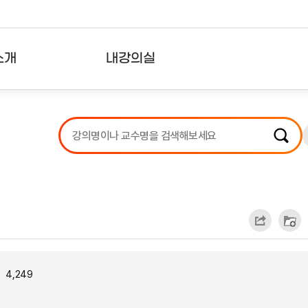
소개
내강의실
?
강의리스트
수강확인증강의
사용자의견
내강의클립
4,249