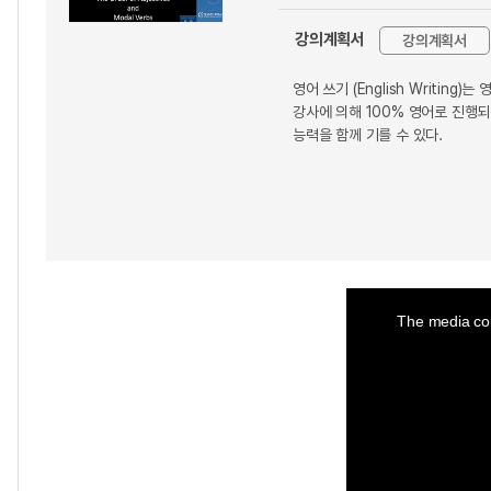
강의계획서
강의계획서
영어 쓰기 (English Writin
강사에 의해 100% 영어로 진행
능력을 함께 기를 수 있다.
This
is
a
The media cou
modal
window.