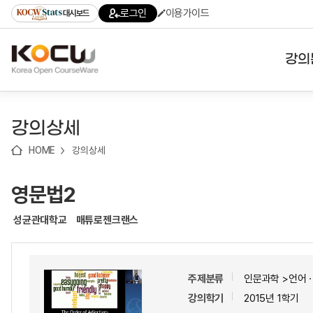
로
로
로
바
로그인
이용가이드
대시보드
가
가
가
로
기
기
기
가
(skip
기
to
강의
content)
대학
강의상세
기관
HOME
강의상세
전공
영문법2
테마
성균관대학교
매튜로젠크랜스
주제분류
인문과학 >언어
강의학기
2015년 1학기