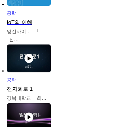
공학
IoT의 이해
영진사이버대학교
전병현
공학
전자회로 1
경북대학교
최병조