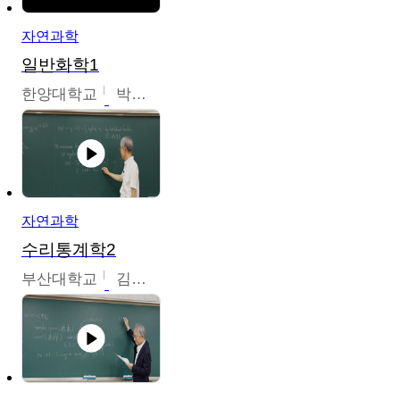
자연과학
일반화학1
한양대학교
박경호
자연과학
수리통계학2
부산대학교
김충락