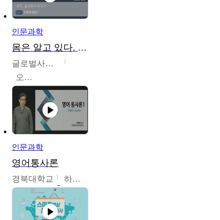
인문과학
몸은 알고 있다. 트라우마의 흔적
글로벌사이버대학교
오주원
인문과학
영어통사론
경북대학교
하승완