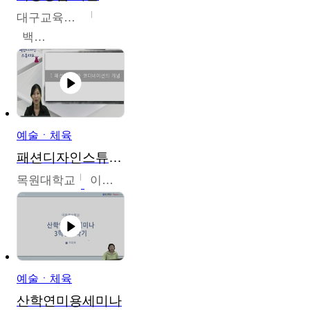
대구교육대학교
백중열
예술ㆍ체육
패션디자인스튜디오
목원대학교
이건희
예술ㆍ체육
산학연미용세미나