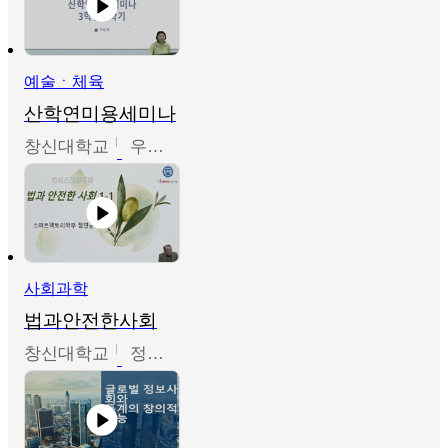
예술ㆍ체육
산학연미용세미나
창신대학교
우미옥,오윤경,박선이
사회과학
법과안전한사회
창신대학교
정연균