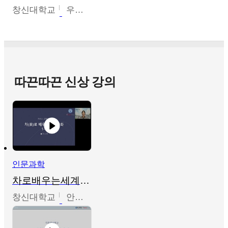
창신대학교
우미옥,오윤경,박선이
따끈따끈 신상 강의
인문과학
차로배우는세계문화
창신대학교
안소영