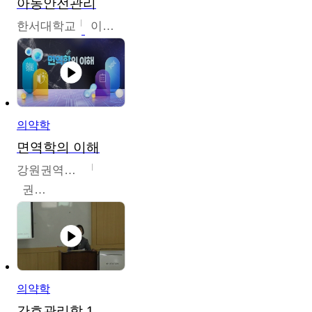
아동안전관리
한서대학교
이태연
의약학
면역학의 이해
강원권역센터
권보인
의약학
간호관리학 1