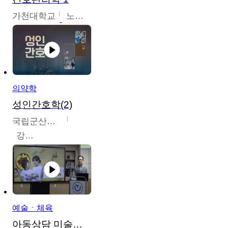
가천대학교
노원정
의약학
성인간호학(2)
국립군산대학교
강경아
예술ㆍ체육
아동상담 미술치료