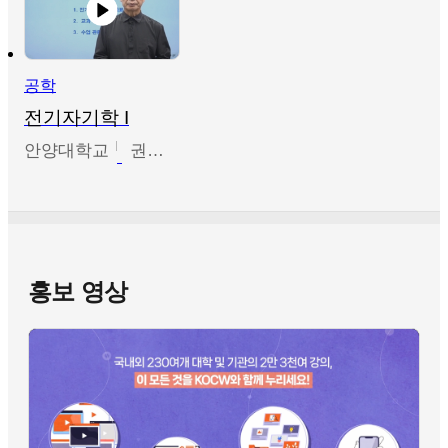
공학
전기자기학 I
안양대학교
권원현
홍보 영상