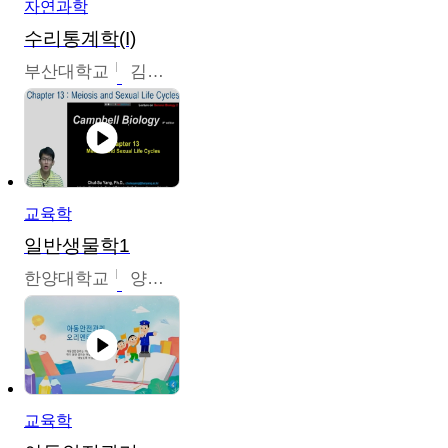
자연과학
수리통계학(I)
부산대학교
김충락
교육학
일반생물학1
한양대학교
양철수
교육학