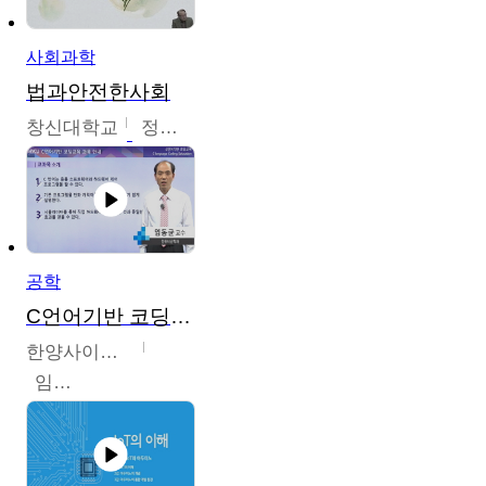
사회과학
법과안전한사회
창신대학교
정연균
공학
C언어기반 코딩교육
한양사이버대학교
임동균