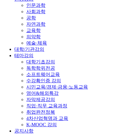
인문과학
사회과학
공학
자연과학
교육학
의약학
예술·체육
대학/기관강의
테마강의
대학기초강의
독학학위전공
소프트웨어교육
수강확인증 강의
시민교육/경제·금융·노동교육
영어&해외특강
자막제공강의
직업·직무 교육과정
취업완전정복
4차산업혁명과 교육
K-MOOC 강의
공지사항