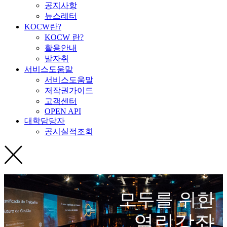
공지사항
뉴스레터
KOCW란?
KOCW 란?
활용안내
발자취
서비스도움말
서비스도움말
저작권가이드
고객센터
OPEN API
대학담당자
공시실적조회
모두를 위한
열린강좌