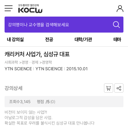
강의명이나 교수명을 검색해보세요
내 강의실
전공
대학/기관
테마
캐리커처 사업가, 심성규 대표
사회과학 >경영ㆍ경제 >경영학
YTN SCIENCE
YTN SCIENCE
2015.10.01
강의상세
조회수3,145
평점
/5
(0)
비전이 보이지 않는 사업?!
아날로그적 감성을 담은 사업.
확실한 목표로 우려를 불식시킨 심성규 대표 만나봅니다