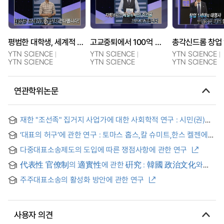
평범한 대학생, 세계적 사업가 되다! 태양광 쓰레기통 개발자 권순범 대표
고교중퇴에서 100억 원 매출 사업가로! 김영문 대표
YTN SCIENCE
YTN SCIENCE
YTN SCIENCE
YTN SCIENCE
YTN SCIENCE
YTN SCIENCE
연관학위논문
재한 "조선족" 집거지 사업가에 대한 사회학적 연구 : 시민(권)적
지위와 계급적 지위의 상호작용을 중심으로
‘대표의 허구’에 관한 연구 : 토마스 홉스,칼 슈미트,한스 켈젠에게
있어서의 대리와 현시의 대표 이론 = On the Fiction of
다중대표소송제도의 도입에 따른 쟁점사항에 관한 연구
Representation: Delegation and Presentation in the Theory
of Political Representation in Thomas Hobbes, Carl Schmitt
代表性 官僚制의 適實性에 관한 硏究 : 韓國 政治文化와
and Hans Kelsen
行政文化의 主要定向을 中心으로
주주대표소송의 활성화 방안에 관한 연구
사용자 의견