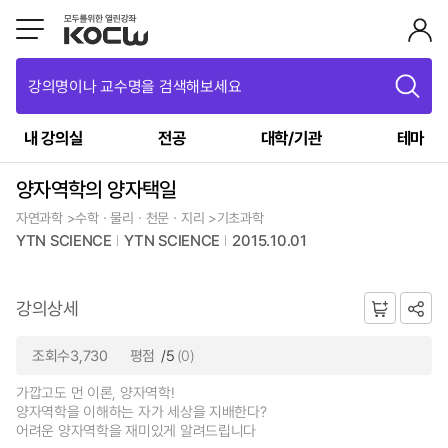
강의명이나 교수명을 검색해보세요
내 강의실
전공
대학/기관
테마
양자역학의 양자택일
자연과학 >수학ㆍ물리ㆍ천문ㆍ지리 >기초과학
YTN SCIENCE
YTN SCIENCE
2015.10.01
강의상세
조회수3,730
평점
/5
(0)
가깝고도 먼 이론, 양자역학!
양자역학을 이해하는 자가 세상을 지배한다?
어려운 양자역학을 재미있게 알려드립니다