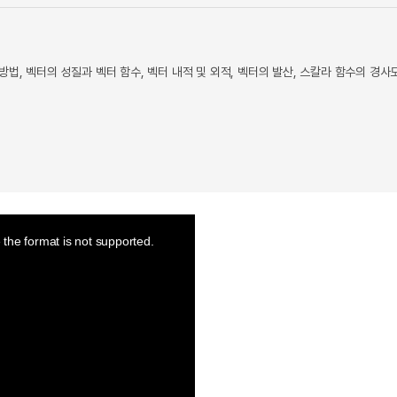
, 벡터의 성질과 벡터 함수, 벡터 내적 및 외적, 벡터의 발산, 스칼라 함수의 경사도
the format is not supported.