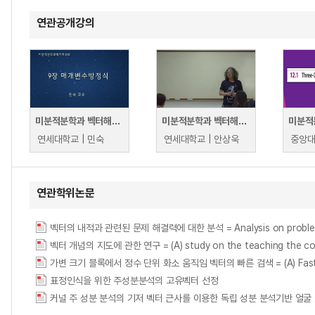
연관공개강의
미분적분학과 벡터해석(2)
미분적분학과 벡터해석(2)
미분적
연세대학교 | 민숙
연세대학교 | 안상욱
중앙대
연관학위논문
벡터의 내적과 관련된 문제 해결력에 대한 분석 = Analysis on problem solvi
벡터 개념의 지도에 관한 연구 = (A) study on the teaching the con
가변 크기 블록에서 정수 단위 화소 움직임 벡터의 빠른 검색 = (A) Fast Motio
표정인식을 위한 주성분분석의 고유벡터 선정
커널 주 성분 분석의 기저 벡터 근사를 이용한 독립 성분 분석기반 얼굴 표현법 = IC