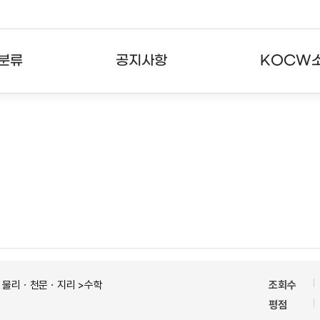
분류
공지사항
KOCW
강의
공지사항
KOCW란
강의
뉴스레터
활용안내
분야
주요통계현황
발자취
강의
서비스도움말
고객센터
ㆍ물리ㆍ천문ㆍ지리 >수학
조회수
평점