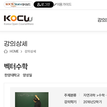
로
로
로
바
로그인
이용가이드
대시보드
가
가
가
로
기
기
기
가
(skip
기
to
강의
content)
대학
강의상세
기관
HOME
강의상세
전공
벡터수학
테마
한양대학교
양성일
주제분류
자연과학 >수학
강의학기
2016년2학기