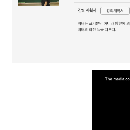
강의계획서
강의계획서
벡터는 크기뿐만 아니라 방향에 의해
벡터의 회전 등을 다룬다.
This
is
a
The media cou
modal
window.