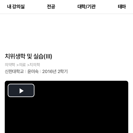
내 강의실
전공
대학/기관
테마
치위생학 및 실습(Ⅲ)
의약학 >의료 >치의학
신한대학교
윤미숙
2016년 2학기
Play
Video