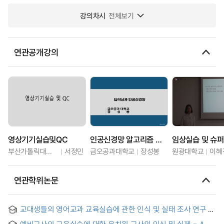
강의차시
전체보기
연관공개강의
영상기기실습및QC
인공신경망 알고리즘 이해 및 실습
임상실습 및 슈퍼
부산가톨릭대학교
서정민
금오공과대학교
장성봉
원광대학교
이혜
연관학위논문
교대생들의 영어교과 교육실습에 관한 인식 및 실태 조사 연구 =
A Survey on Perception and Actual Conditions of English
예비교사의 교육실습에 대한 유치원 교사의 인식 및 실제 = A