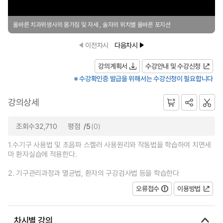
올바른 치과위생사의 몸가짐 및 자세 , 술자의 위치별 올바른 포지션
이전차시
다음차시
강의계획서
수강안내 및 수강신청
※ 수강확인증 발급을 위해서는 수강신청이 필요합니다
강의상세
조회수32,710
평점
/5
(0)
1.수기구 사용법 및 초음파 스켈러 사용원리와 작동법을 학습하여 치면세
마 환자실습에 적용한다.
2. 기구관리과정과 멸균법, 환자의 구강검사법 등을 학습한다
오류접수
이용방법
차시별 강의