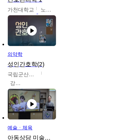
가천대학교
노원정
의약학
성인간호학(2)
국립군산대학교
강경아
예술ㆍ체육
아동상담 미술치료