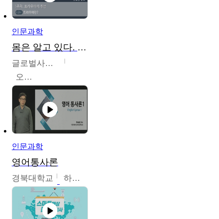
인문과학
몸은 알고 있다. 트라우마의 흔적
글로벌사이버대학교
오주원
인문과학
영어통사론
경북대학교
하승완