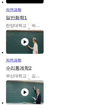
자연과학
일반화학1
한양대학교
박경호
자연과학
수리통계학2
부산대학교
김충락