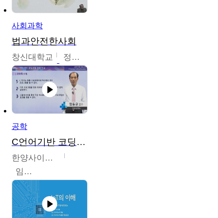
사회과학
법과안전한사회
창신대학교
정연균
공학
C언어기반 코딩교육
한양사이버대학교
임동균