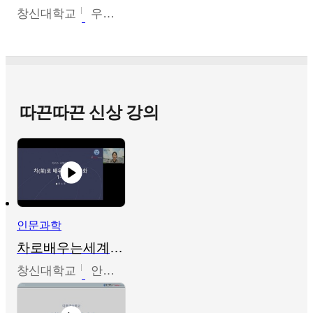
창신대학교
우미옥,오윤경,박선이
따끈따끈 신상 강의
인문과학
차로배우는세계문화
창신대학교
안소영