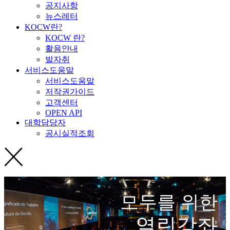
공지사항
뉴스레터
KOCW란?
KOCW 란?
활용안내
발자취
서비스도움말
서비스도움말
저작권가이드
고객센터
OPEN API
대학담당자
공시실적조회
모두를 위한
열린강좌