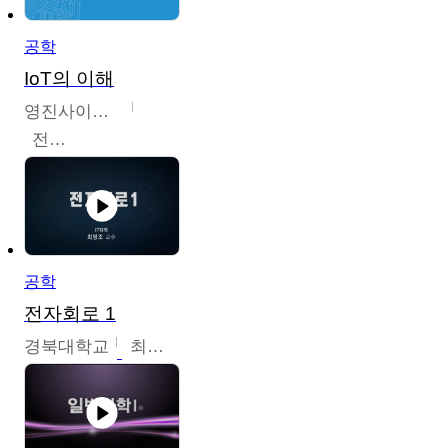
공학
IoT의 이해
영진사이버대학교
전병현
공학
전자회로 1
경북대학교
최병조