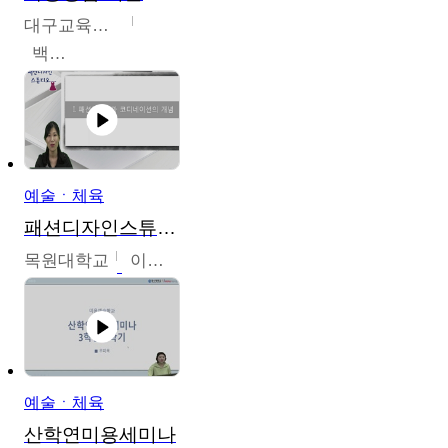
대구교육대학교
백중열
예술ㆍ체육
패션디자인스튜디오
목원대학교
이건희
예술ㆍ체육
산학연미용세미나