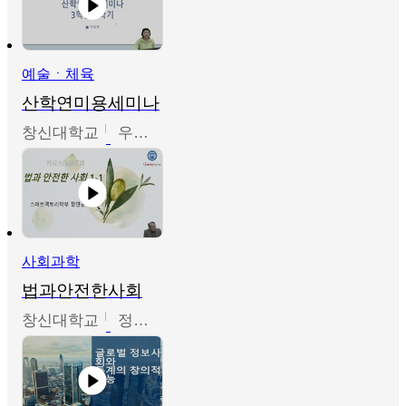
예술ㆍ체육
산학연미용세미나
창신대학교
우미옥,오윤경,박선이
사회과학
법과안전한사회
창신대학교
정연균