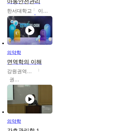
아동안전관리
한서대학교
이태연
의약학
면역학의 이해
강원권역센터
권보인
의약학
간호관리학 1