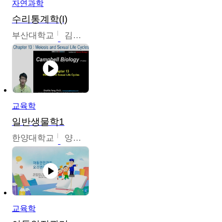
자연과학
수리통계학(I)
부산대학교
김충락
교육학
일반생물학1
한양대학교
양철수
교육학