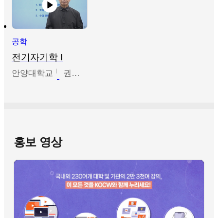
공학
전기자기학 I
안양대학교
권원현
홍보 영상