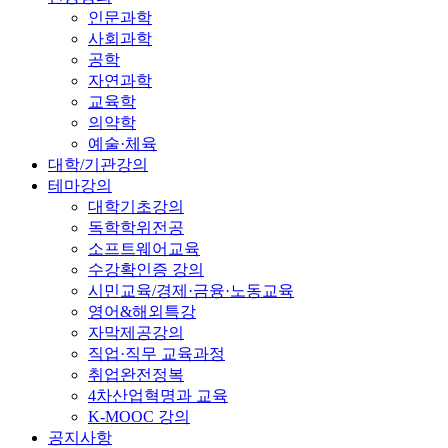
인문과학
사회과학
공학
자연과학
교육학
의약학
예술·체육
대학/기관강의
테마강의
대학기초강의
독학학위전공
소프트웨어교육
수강확인증 강의
시민교육/경제·금융·노동교육
영어&해외특강
자막제공강의
직업·직무 교육과정
취업완전정복
4차산업혁명과 교육
K-MOOC 강의
공지사항