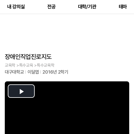
내 강의실
전공
대학/기관
테마
장애인직업진로지도
교육학 >특수교육 >특수교육학
대구대학교
이달엽
2016년 2학기
Play
Video