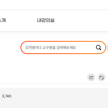
소개
내강의실
?
강의리스트
수강확인증강의
사용자의견
내강의클립
3,740