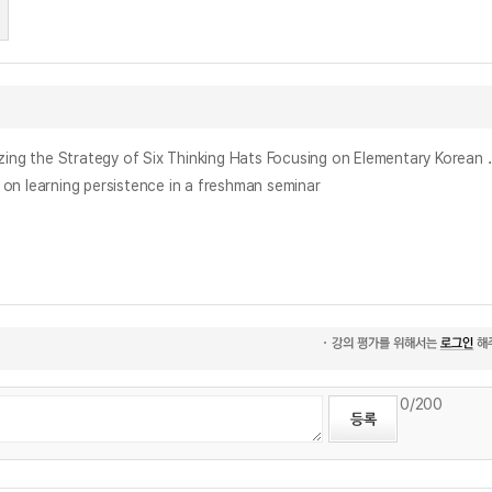
초등 국어과 세미나 수업에서의 육색사고모자 기법 활용 프로그램 개발과 적용 = A Study on Development of a Sem
rning persistence in a freshman seminar
0
/200