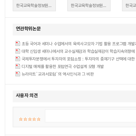
한국교육학술정보원 | 정광훈(한국교육학술정보원), 조영탁(휴넷), 임철일(서울대학교), 이희수(중앙대학교)
한국교육학술정보원 | 홍정민 연구소장(㈜휴넷), 정광훈(KERIS 교육데이터정책부).
연관학위논문
대학 신입생 세미나에서의 교수실재감과 학습실재감이 학습지속의향에 미치는 영향 = The 
국제투자분쟁에서 투자자의 포럼쇼핑 : 투자자의 중재기구 선택에 대한
디지털 매체를 활용한 포럼연극 수업설계 모형 개발
뉴라이트`교과서포럼`의 역사인식과 그 비판
사용자 의견