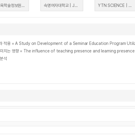
한국교육학술정보원 | 정종욱(브레이너리), 허병두(숭문고등학교), 남궁문(원광디지털대학교), 허운나(ICT공유포럼), 김진숙(한국교육학술정보원)
숙명여자대학교 | Josette Sheeran
YTN SCIENCE | YTN SCIENCE
influence of teaching presence and learning presence on lea
 분석