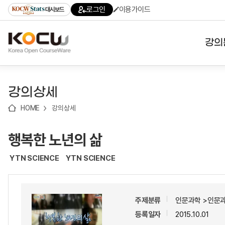
로
로
로
바
로그인
이용가이드
대시보드
가
가
가
로
기
기
기
가
(skip
기
to
강의
content)
대학
강의상세
기관
HOME
강의상세
전공
행복한 노년의 삶
테마
YTN SCIENCE
YTN SCIENCE
주제분류
인문과학 >인문
등록일자
2015.10.01