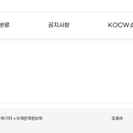
분류
공지사항
KOCW
강의
공지사항
KOCW란
강의
뉴스레터
활용안내
분야
주요통계현황
발자취
강의
서비스도움말
고객센터
과학기타 >국제문화정보학
조회수