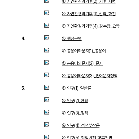
② 자연환경과기후(2)_기후_지형
③ 자연환경과기후(3)_산악_하천
④ 자연환경과기후(4)_강수량_요약
4.
① 행정구역
② 공용어와문자(1)_공용어
③ 공용어와문자(2)_문자
④ 공용어와문자(3)_언어문자정책
5.
① 인구(1)_일반론
② 인구(2)_현황
③ 인구(3)_정책
④ 인구(4)_정책부작용
⑤ 인구(5)_정책변천_향후전망