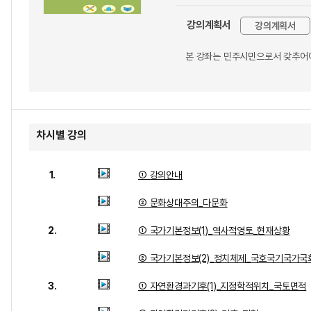
강의계획서
강의계획서
본 강좌는 민주시민으로서 갖추어야
차시별 강의
1.
① 강의안내
② 문화상대주의_다문화
2.
① 국가기본정보(1)_역사적영토_현재상황
② 국가기본정보(2)_정치체제_국호국기국가국
3.
① 자연환경과기후(1)_지정학적위치_국토면적