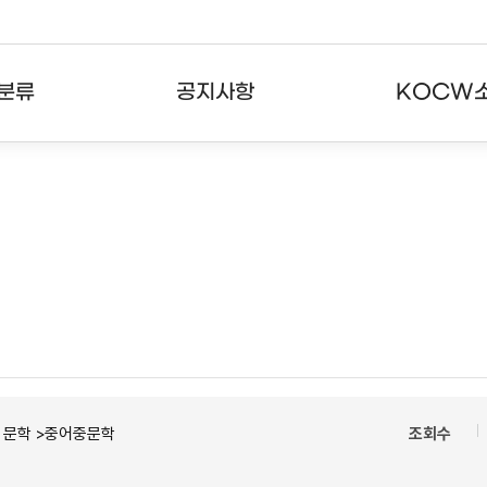
분류
공지사항
KOCW
강의
공지사항
KOCW란
강의
뉴스레터
활용안내
분야
주요통계현황
발자취
강의
서비스도움말
고객센터
ㆍ문학 >중어중문학
조회수