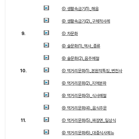
① 생활속금기(1)_해음
② 생활속금기(2)_구체적사례
9.
① 차문화
② 술문화(1)_역사_종류
③ 술문화(2)_음주예절
10.
① 먹거리문화(1)_본원적특징_변천사
② 먹거리문화(2)_지역분파
③ 먹거리문화(3)_식사예절
④ 먹거리문화(4)_음식주문
11.
① 먹거리문화(5)_짜장면_일상식
② 먹거리문화(6)_대중식사메뉴