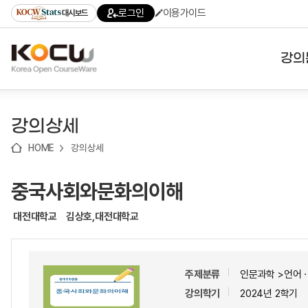
로
로
로
바
로그인
이용가이드
대시보드
가
가
가
로
기
기
기
가
(skip
기
to
강의
content)
대학
강의상세
기관
HOME
강의상세
전공
중국사회와문화의이해
테마
대전대학교
김상호,대전대학교
주제분류
인문과학 >언어
강의학기
2024년 2학기