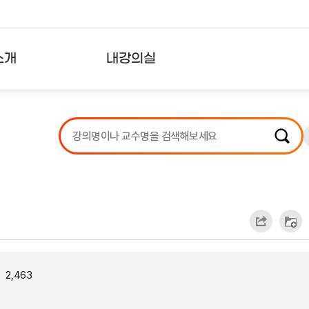
소개
내강의실
?
강의리스트
수강확인증강의
사용자의견
내강의클립
2,463