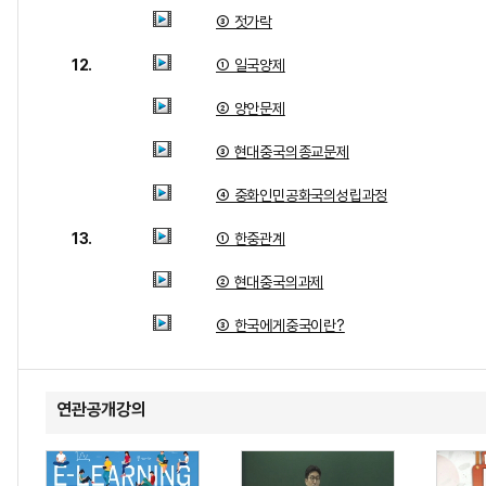
③ 젓가락
12.
① 일국양제
② 양안문제
③ 현대중국의종교문제
④ 중화인민공화국의성립과정
13.
① 한중관계
② 현대중국의과제
③ 한국에게중국이란?
연관공개강의