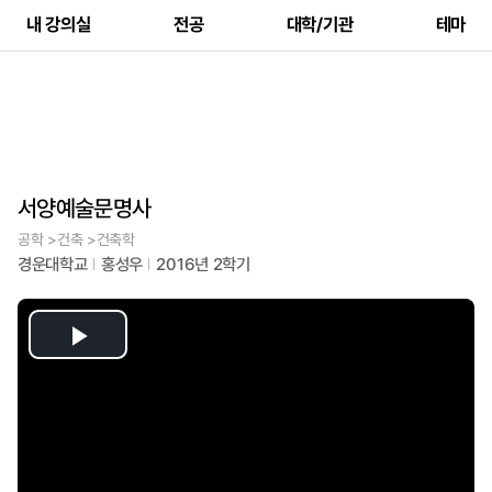
내 강의실
전공
대학/기관
테마
서양예술문명사
공학 >건축 >건축학
경운대학교
홍성우
2016년 2학기
Play
Video