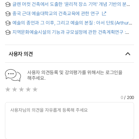
evolvement of science of architectural history in Korea
글렌 머컷 건축에서 도출한 '윤리적 장소 기억' 개념 기반의 분원
도예 예술 센터 디자인 = Bunwon Ceramic Arts Centre
중국 근대 예술대학교의 건축교육에 관한 연구
Design based on the Concept of 'Ethical Place Memory'
derived from Glenn Murcutt's Architecture
예술의 종언과 그 이후, 그리고 예술의 본질 : 아서 단토(Arthur
C. Danto)의 예술철학과 예술사의 철학 = (The) end of art and
지역문화예술시설의 기능과 규모설정에 관한 건축계획연구 :
thereafter, and the nature of art : Arthur Danto's
일산구 문화예술센터 계획 = (A) study on function and size
philosophy of art and philosophy of art history
of the local cultural arts facilities : a design of cultural arts
center in Ilsan new town
사용자 의견
사용자 의견등록 및 강의평가를 위해서는 로그인을
해주세요.
0
/ 200