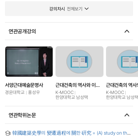
강의차시
전체보기
연관공개강의
서양근대예술문명사
근대건축의 역사와 이론: 구성, 구축, 공간 예술의 건축
경운대학교
홍성우
K-MOOC
K-MOOC
한양대학교 남성택
한양대학교 남성
연관학위논문
韓國建築史學의 變遷過程에 關한 硏究 = (A) study on the