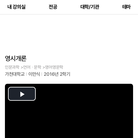
내 강의실
전공
대학/기관
테마
영시개론
인문과학 >언어ㆍ문학 >영어영문학
가천대학교
이만식
2016년 2학기
Play
Video