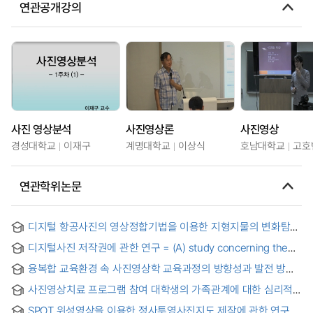
연관공개강의
사진 영상분석
사진영상론
사진영상
경성대학교
이재구
계명대학교
이상식
호남대학교
고호
연관학위논문
디지털 항공사진의 영상정합기법을 이용한 지형지물의 변화탐지
= Terrain and Feature Change Detection Using Image
디지털사진 저작권에 관한 연구 = (A) study concerning the
Matching Techniques of Digital Aerial Photos
copyright of digital photograph
융복합 교육환경 속 사진영상학 교육과정의 방향성과 발전 방안
= Direction and Development of Photographic Imaging
사진영상치료 프로그램 참여 대학생의 가족관계에 대한 심리적
Curriculum in Convergence Education Environment
변화 사례연구 = A Case Study of Psychological Changes in
SPOT 위성영상을 이용한 정사투영사진지도 제작에 관한 연구 =