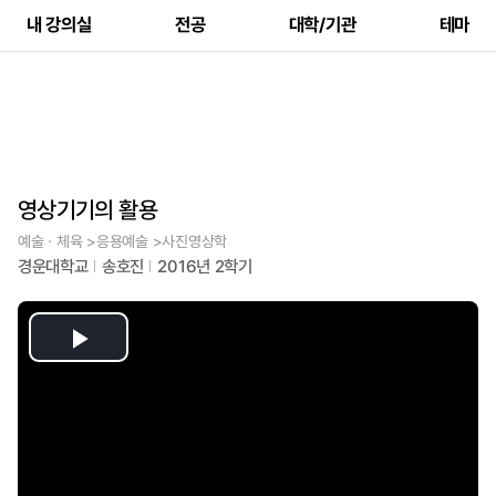
내 강의실
전공
대학/기관
테마
영상기기의 활용
예술ㆍ체육 >응용예술 >사진영상학
경운대학교
송호진
2016년 2학기
Play
Video