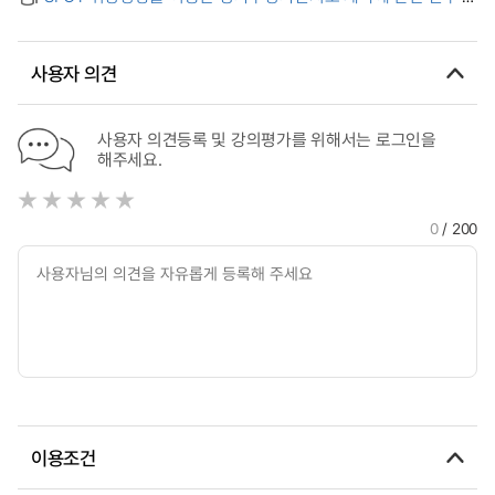
Family Relations of University Students Participating in
(A) Study on the production of orthophoto map using
Photo Imaging Therapy Program
SPOT satellite imagery
사용자 의견
사용자 의견등록 및 강의평가를 위해서는 로그인을
해주세요.
0
/ 200
이용조건