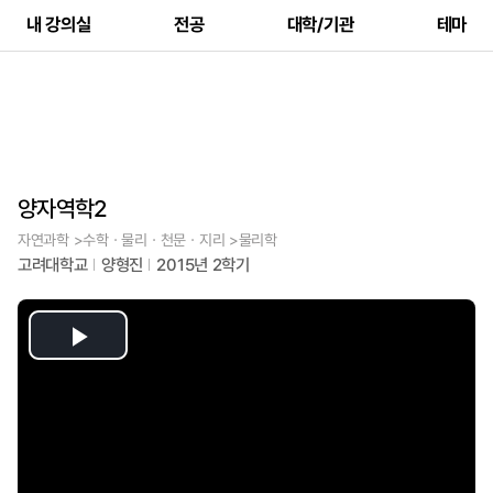
내 강의실
전공
대학/기관
테마
양자역학2
자연과학 >수학ㆍ물리ㆍ천문ㆍ지리 >물리학
고려대학교
양형진
2015년 2학기
Play
Video