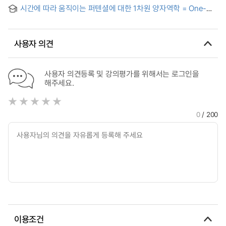
(試論) : A new horizon of arts-psychotherapy: from the
of the Quantum Mechanics Content System in High
시간에 따라 움직이는 퍼텐셜에 대한 1차원 양자역학 = One-
viewpoint of quantum mechanics and semiotics
School : Focusing on 『The Evolution of Physics (1938)』
dimensional quantum mechanics with moving boundary
and 『Harvard Project Physics (1970)』
사용자 의견
사용자 의견등록 및 강의평가를 위해서는 로그인을
해주세요.
0
/ 200
이용조건