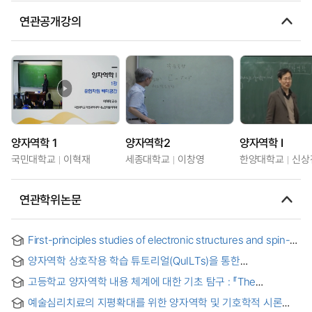
연관공개강의
양자역학 1
양자역학2
양자역학 I
국민대학교
이혁재
세종대학교
이창영
한양대학교
신상
연관학위논문
First-principles studies of electronic structures and spin-
orbit effects in two-dimensional materials and layered
양자역학 상호작용 학습 튜토리얼(QuILTs)을 통한
materials : 이차원 물질 및 적층 물질의 전자 구조 및 스핀-궤도
예비물리교사의 개념 변화 조사
효과에 대한 제일원리 연구
고등학교 양자역학 내용 체계에 대한 기초 탐구 : 『The
Evolution of Physics (1938)』와 『Harvard Project Physics
예술심리치료의 지평확대를 위한 양자역학 및 기호학적 시론
(1970)』를 중심으로 = A Basic Study on the Establishment