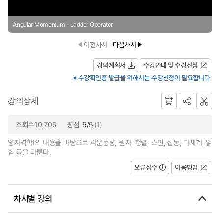
Angular Momentum - Ladder Operator
이전차시
다음차시
강의계획서
수강안내 및 수강신청
※ 수강확인증 발급을 위해서는 수강신청이 필요합니다
강의상세
조회수10,706
평점
5/5
(1)
양자역학I의 내용을 바탕으로 각운동량, 원자, 행렬, 스핀, 섭동, 다체계, 얽
힘 등을 다룬다.
오류접수
이용방법
차시별 강의