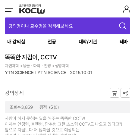
강의명이나 교수명을 검색해보세요
내 강의실
전공
대학/기관
테마
똑똑한 지킴이, CCTV
자연과학 >생물ㆍ화학ㆍ환경 >생명과학
YTN SCIENCE
YTN SCIENCE
2015.10.01
강의상세
조회수3,859
평점
/5
(0)
사람이 하지 못하는 일을 해주는 똑똑한 CCTV!
이제는 안경형, 볼펜형, 단추형 그런 초소형 CCTV도 나오고 있다고?!
앞으로 지금보다 더 많아질 것으로 예상되는