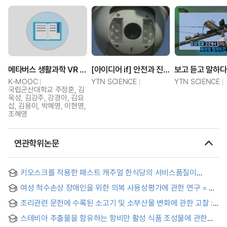
메타버스 생활과학 VR 실험실
[아이디어 if] 안전과 진실의 파수꾼, CCTV
K-MOOC
YTN SCIENCE
YTN SCIENCE
국립군산대학교 주정훈, 김
욱성, 김강주, 강경아, 김요
섭, 김용이, 박혜영, 이현영,
조혜영
연관학위논문
키오스크를 적용한 패스트 캐주얼 한식당의 서비스품질이
고객만족과 재방문의도 및 구전의도에 미치는 영향 = Effects of
여성 척수손상 장애인을 위한 의복 사용성평가에 관한 연구 = A
service quality in kiosk-based fast-casual korean
study on the usability evaluation of clothing for women
restaurants on customer satisfaction, revisit intention, and
조리관련 문헌에 수록된 소고기 및 소부산물 변화에 관한 고찰 :
with spinal cord injury
word-of-mouth
1800년대 말 ~ 1999년 까지 = A Study on the Changes of
스테비아 추출물을 함유하는 항비만 활성 식품 조성물에 관한
Beef and beef by-products in the Cooking Literaturet-