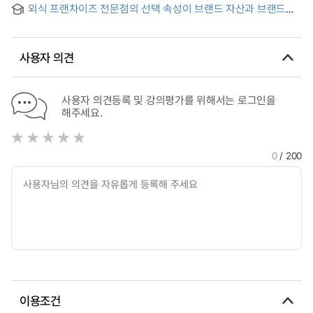
연구 = Anti-obesity containing Stevia extract research on
Focus on the recipe books from last 1800’s-1999’s-
외식 프랜차이즈 전문점의 선택 속성이 브랜드 자산과 브랜드
active food compositions
태도 및 브랜드 충성도 간의 영향 관계 연구 : 신뢰의 조절 효과를
중심으로 = A study on the influence of the selection
attributes of a restaurant franchise specialty store on
사용자 의견
brand equity, brand attitude, and brand loyalty : the
focusing on moderating effect of trust
사용자 의견등록 및 강의평가를 위해서는 로그인을
해주세요.
0
/ 200
이용조건