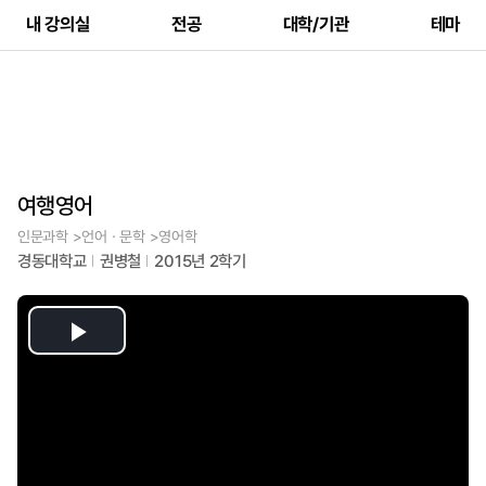
내 강의실
전공
대학/기관
테마
여행영어
인문과학 >언어ㆍ문학 >영어학
경동대학교
권병철
2015년 2학기
Play
Video