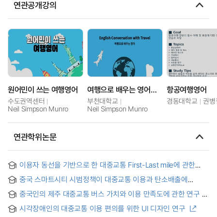
연관공개강의
원어민이 쓰는 여행영어
여행으로 배우는 영어회화
항공여행영어
수도권역센터
부천대학교
경동대학교
권병
Neil Simpson Munro
Neil Simpson Munro
연관학위논문
이용자 동선을 기반으로 한 대중교통 First-Last mile에 관한
연구 : Mobility as a Service의 관점에서
중국 스마트시티 시범정책이 대중교통 이용과 탄소배출에
미치는 영향 : 정책효과와 교통수요의 조절효과 분석
중국인의 제주 대중교통 버스 가치와 이용 만족도에 관한 연구
시각장애인의 대중교통 이용 편의를 위한 UI 디자인 연구