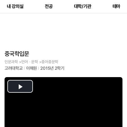
내 강의실
전공
대학/기관
테마
중국학입문
인문과학 >언어ㆍ문학 >중어중문학
고려대학교
이해원
2015년 2학기
Play
Video