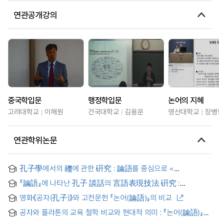
연관공개강의
중국학입문
행정학입문
논어의 지혜
고려대학교
이해원
건국대학교
김용운
영산대학교
장병
연관학위논문
孔子學에서의 禮에 관한 硏究 : 論語를 중심으로 =
關於孔子學中「禮」的 硏究 : 以<<論語>>爲中心
『論語』에 나타난 孔子 談話의 言語表現技法 硏究 :
言思行省 學習模型 設計를 中心으로 = A Study on the
영화《공자(孔子)》와 고전문헌 『논어(論語)』의 비교
Linguistic Expression Techniques of Confucius’ Discourse
in the Analects
공자와 플라톤의 교육 철학 비교와 현대적 의미 : 『논어(論語)』와