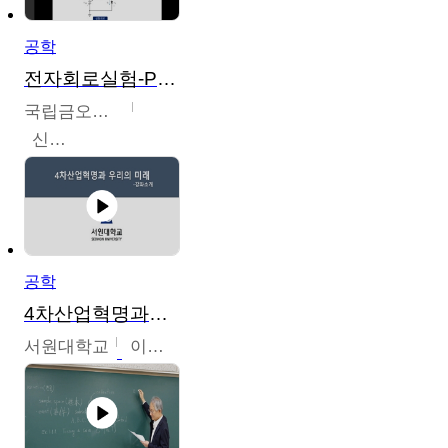
공학
전자회로실험-PSPICE 시뮬레이션
국립금오공과대학교
신경욱
공학
4차산업혁명과우리의미래
서원대학교
이병권