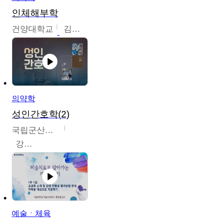
인체해부학
건양대학교
김철태
의약학
성인간호학(2)
국립군산대학교
강경아
예술ㆍ체육