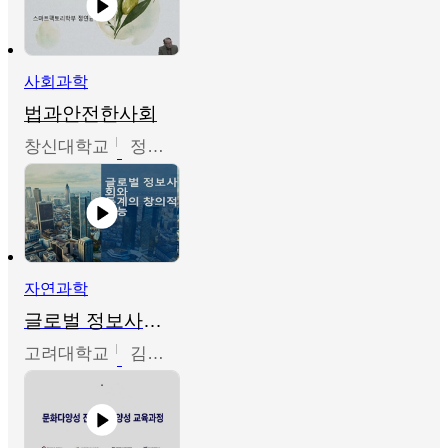
사회과학
법과안전한사회
창신대학교
정연균
자연과학
글로벌 정보사회와 통계의 창의적 기능
고려대학교
김희영