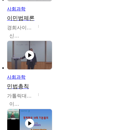
사회과학
이민법제론
경희사이버대학교
신광수
사회과학
민법총칙
가톨릭대학교
이홍민