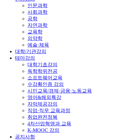
인문과학
사회과학
공학
자연과학
교육학
의약학
예술·체육
대학/기관강의
테마강의
대학기초강의
독학학위전공
소프트웨어교육
수강확인증 강의
시민교육/경제·금융·노동교육
영어&해외특강
자막제공강의
직업·직무 교육과정
취업완전정복
4차산업혁명과 교육
K-MOOC 강의
공지사항