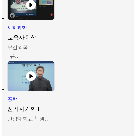
사회과학
교육사회학
부산외국어대학교
류영철
공학
전기자기학 I
안양대학교
권원현