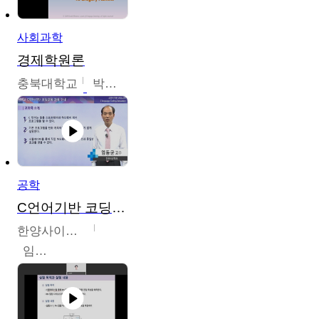
사회과학
경제학원론
충북대학교
박철호
공학
C언어기반 코딩교육
한양사이버대학교
임동균