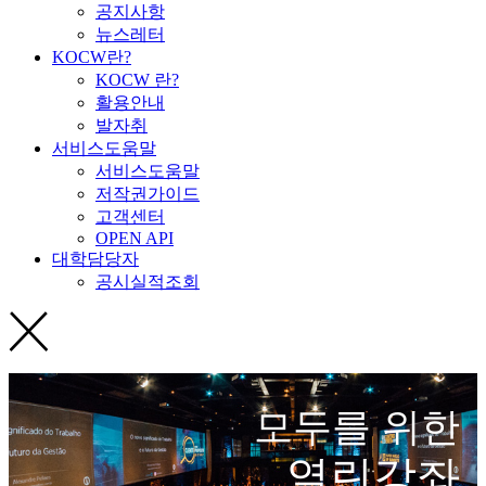
공지사항
뉴스레터
KOCW란?
KOCW 란?
활용안내
발자취
서비스도움말
서비스도움말
저작권가이드
고객센터
OPEN API
대학담당자
공시실적조회
모두를 위한
열린강좌