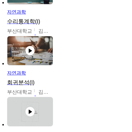
자연과학
수리통계학(I)
부산대학교
김충락
자연과학
회귀분석(I)
부산대학교
김충락