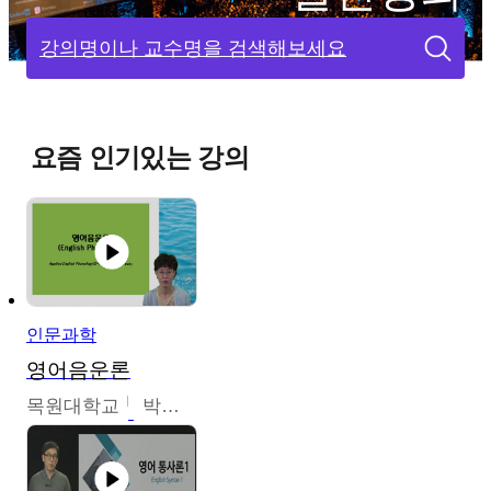
강의명이나 교수명을 검색해보세요
요즘 인기있는 강의
인문과학
영어음운론
목원대학교
박미숙