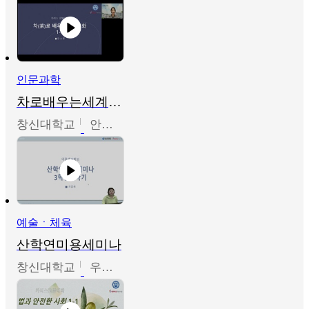
인문과학
차로배우는세계문화
창신대학교
안소영
예술ㆍ체육
산학연미용세미나
창신대학교
우미옥,오윤경,박선이