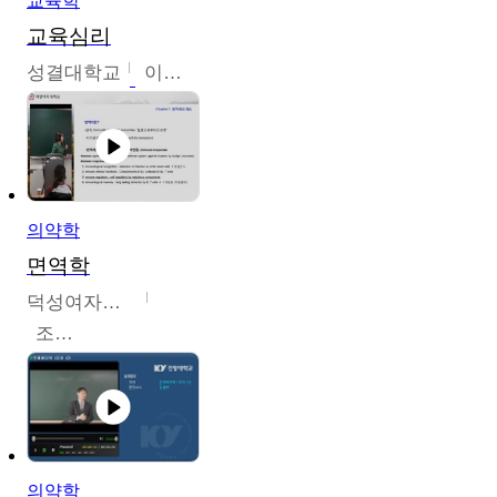
교육학
교육심리
성결대학교
이수경
의약학
면역학
덕성여자대학교
조효선
의약학