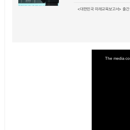
<대한민국 미래교육보고서> 출간 
This
is
a
The media cou
modal
window.