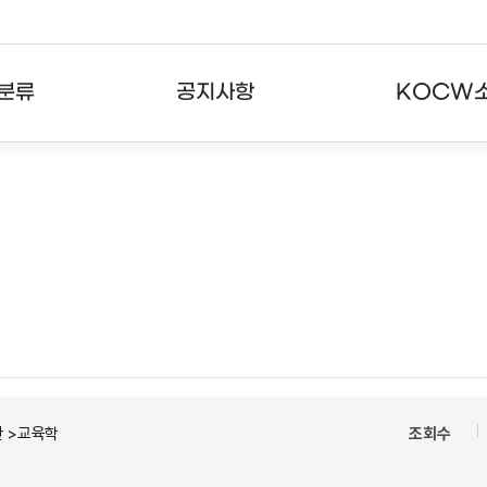
분류
공지사항
KOCW
강의
공지사항
KOCW란
강의
뉴스레터
활용안내
분야
주요통계현황
발자취
강의
서비스도움말
고객센터
 >교육학
조회수