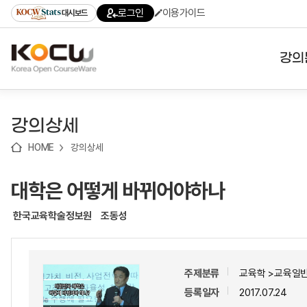
로
로
로
바
로그인
이용가이드
대시보드
가
가
가
로
기
기
기
가
(skip
기
to
강의
content)
대학
강의상세
기관
HOME
강의상세
전공
대학은 어떻게 바뀌어야하나
테마
한국교육학술정보원
조동성
주제분류
교육학 >교육일반
등록일자
2017.07.24