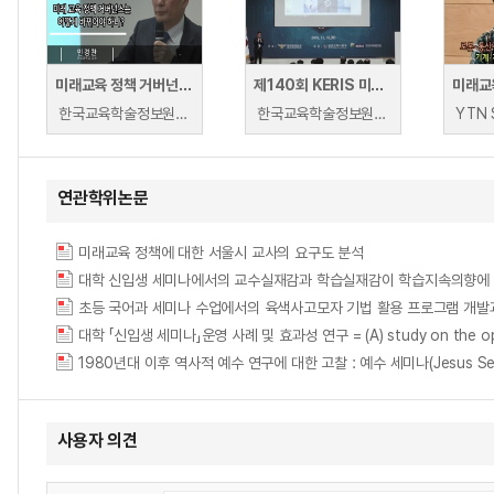
미래교육 정책 거버넌스는 어떻게 바뀌어야 하나
제140회 KERIS 미래교육포럼 · 2019 공군 HRD 발전 세미나
한국교육학술정보원 | 민경찬
한국교육학술정보원 | 홍정민 연구소장(㈜휴넷), 정광훈(KERIS 교육데이터정책부).
연관학위논문
미래교육 정책에 대한 서울시 교사의 요구도 분석
대학 신입생 세미나에서의 교수실재감과 학습실재감이 학습지속의향에 미치는 영향 = The 
대학 「신입생 세미나」운영 사례 및 효과성 연구 = (A) study on the operat
1980년대 이후 역사적 예수 연구에 대한 고찰 : 예수 세미나(Jesus Seminar)를 
사용자 의견