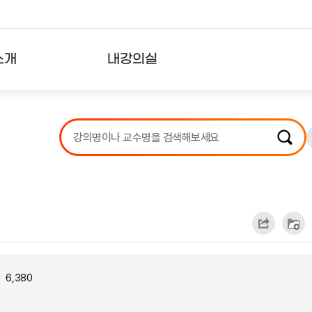
소개
내강의실
?
강의리스트
수강확인증강의
사용자의견
내강의클립
6,380