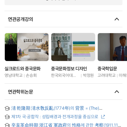
연관공개강의
실크로드와 중국문화
중국문화정보 디자인
중국학입문
영남대학교
손승회
한국외국어대학교
박정원
고려대학교
이해
연관학위논문
淸 乾隆期 淸水敎反亂(1774年)의 背景 = (The)
Backgrounds of 1774's Ch'ing-shui chiao(淸水敎) rebellion
제1차 국·공합작 : 성립배경과 전개과정을 중심으로
in the reign of Ch'ien-lung(乾隆) under the ch'ing(淸)
辛亥革命時期 浙江省 軍政府의 性格에 관한 考察(1911.11-