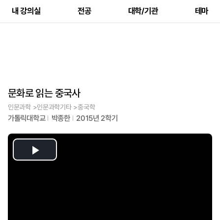
내 강의실
전공
대학/기관
테마
문화로 읽는 중국사
인문과학 >인문과학기타 >중국학
가톨릭대학교
박종한
2015년 2학기
Play
Video