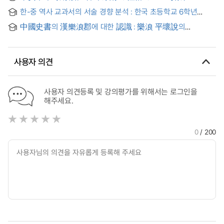
1912.8) = (A) study on the character of the Zhejiang Military
한-중 역사 교과서의 서술 경향 분석 : 한국 초등학교 6학년
Government during the 1911 Revolution(1911.11-1912.8)
1학기 사회교과서, 중국 인민교육출판사 7학년 중국역사 상,
中國史書의 漢樂浪郡에 대한 認識 : 樂浪 平壞說의
하권의 전근대의 한-중 관계 서술을 중심으로 = Analysis about
成立背景
the Description Tendency of History Textbooks of Korea
and China
사용자 의견
사용자 의견등록 및 강의평가를 위해서는 로그인을
해주세요.
0
/ 200