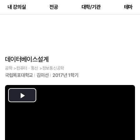
내 강의실
전공
대학/기관
테마
데이터베이스설계
공학 >컴퓨터ㆍ통신 >정보통신공학
국립목포대학교
김미선
2017년 1학기
Play
Video