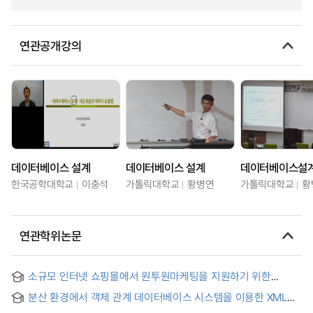
연관공개강의
데이터베이스 설계
데이터베이스 설계
데이터베이스설
한국공학대학교
이충석
가톨릭대학교
황병연
가톨릭대학교
황
연관학위논문
소규모 인터넷 쇼핑몰에서 원투원마케팅을 지원하기 위한
데이터베이스 설계에 관한 연구 = A Study on Design of
분산 환경에서 객체 관계 데이터베이스 시스템을 이용한 XML
Database for Supporting One-to-One Marketing on Small
문서 관리 시스템의 구현 및 성능 평가 = Implementation and