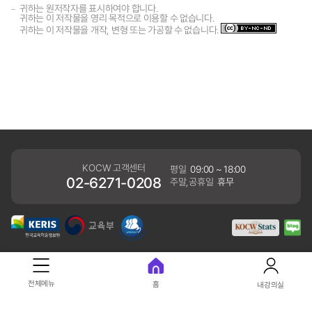
귀하는 원저작자를 표시하여야 합니다.
귀하는 이 저작물을 영리 목적으로 이용할 수 없습니다.
귀하는 이 저작물을 개작, 변형 또는 가공할 수 없습니다.
KOCW 고객센터
평일
09:00 ~ 18:00
02-6271-0208
주말,공휴일
휴무
개인정보처리방침
전체메뉴
홈
내강의실
41061 대구광역시 동구 동내로 64 (동내동 1119) 우)41061
COPYRIGHT KERIS. ALLRIGHTS RESERVED