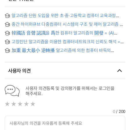
알고리즘 단원 도입을 위한 초·중·고등학교 컴퓨터 교육과정
개선에 관한 연구 = A Study on the Improvement of
중간 하이퍼큐브 다중컴퓨터 시스템의 구조 및 제어 알고리즘 =
Computer Education Curriculum for Algorithms unit in
(The) structure and control algorithms of median
Elementary, Middle, High School
韓國語 音聲 認識을 爲한 컴퓨터 알고리즘의 開發 = (A)
hypercube multicomputer system
Study on the Development of an Algorithm for Korean
고장진단 알고리즘을 이용한 컴퓨터네트워크의 신뢰도 해석 =
Speech Recognition with a Computer System Simulation
Reliability analysis of computer networks using fault
加重 最大最小 逆轉播 알고리즘에 의한 컴퓨터 바둑의
diagnosis algorithm
死活問題에 관한 硏究
사용자 의견
사용자 의견등록 및 강의평가를 위해서는 로그인을
해주세요.
0
/ 200