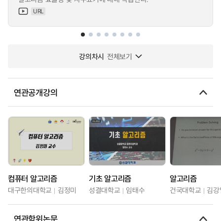
URL
강의차시
전체보기
연관공개강의
컴퓨터 알고리즘
기초 알고리즘
알고리즘
대구한의대학교
김정미
성결대학교
임태수
건국대학교
김강
연관학위논문