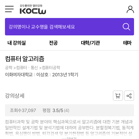
강의명이나 교수명을 검색해보세요
내 강의실
전공
대학/기관
테마
컴퓨터 알고리즘
공학 >컴퓨터ㆍ통신 >컴퓨터공학
이화여자대학교
이상호
2013년 1학기
강의상세
조회수37,097
평점
3.5/5
(4)
컴퓨터과학 및 공학 분야의 핵심과목으로서 알고리즘에 대한 기본 개념과
일반적인 설계기법 및 분석기법에 대하여 공부한다. 분할정복기법, 동적계
획법, 욕심쟁이 방법, 퇴각검색 및 분기한정법 등 알고리즘의 기본적인 설
더보기