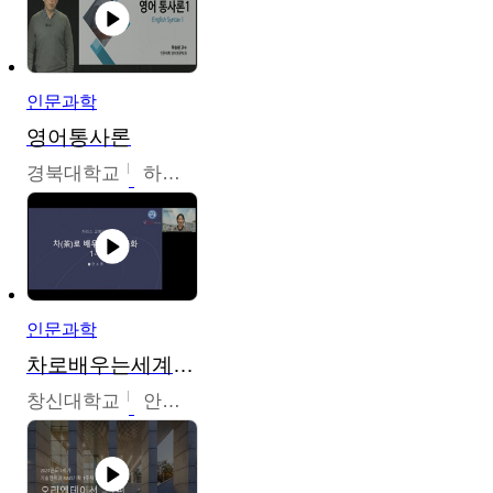
인문과학
영어통사론
경북대학교
하승완
인문과학
차로배우는세계문화
창신대학교
안소영