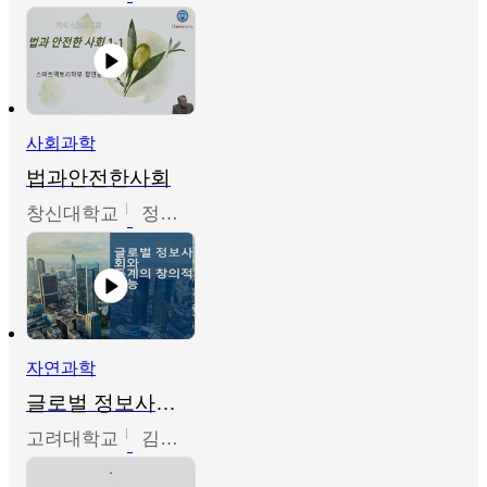
사회과학
법과안전한사회
창신대학교
정연균
자연과학
글로벌 정보사회와 통계의 창의적 기능
고려대학교
김희영