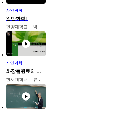
자연과학
일반화학1
한양대학교
박경호
자연과학
화장품원료의 종류와 특성
한서대학교
류은주