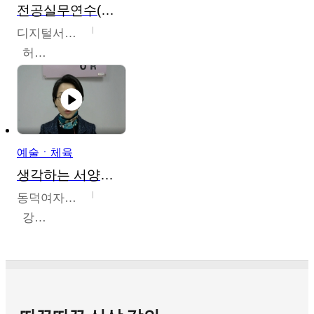
전공실무연수(헤어,메이크업,피부,네일)
디지털서울문화예술대학교
허정록
예술ㆍ체육
생각하는 서양미술의 이해
동덕여자대학교
강수미