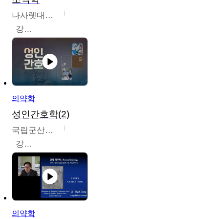
나사렛대학교
강지언
의약학
성인간호학(2)
국립군산대학교
강경아
의약학