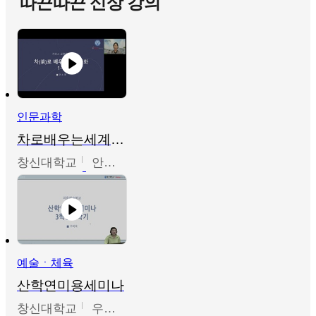
따끈따끈 신상 강의
인문과학
차로배우는세계문화
창신대학교
안소영
예술ㆍ체육
산학연미용세미나
창신대학교
우미옥,오윤경,박선이