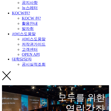
공지사항
뉴스레터
KOCW란?
KOCW 란?
활용안내
발자취
서비스도움말
서비스도움말
저작권가이드
고객센터
OPEN API
대학담당자
공시실적조회
모두를 위한
열린강좌