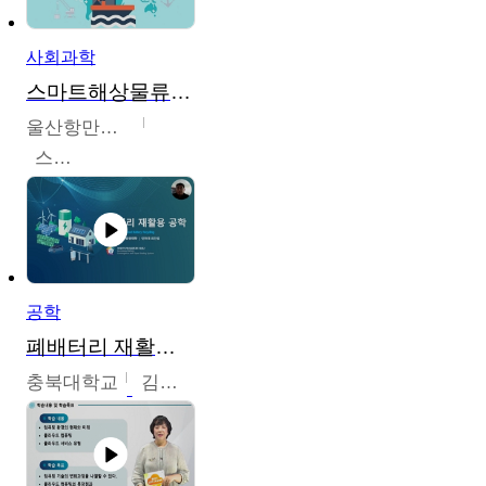
사회과학
스마트해상물류관리사 교육과정2
울산항만공사
스마트해상물류관리사 교육위원회
공학
폐배터리 재활용 공학
충북대학교
김영재,최진섭,한성수,한요셉,윤문수,박유세,강동우,박민준,이동주,조채용