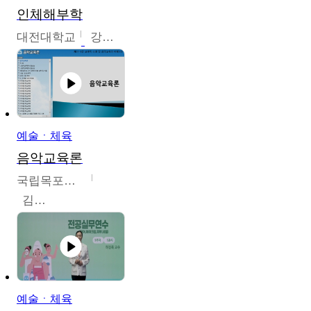
인체해부학
대전대학교
강지혁
예술ㆍ체육
음악교육론
국립목포대학교
김신영
예술ㆍ체육