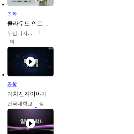
공학
클라우드 인프라 구축 및 활용
부산디지털대학교
박수현
공학
이차전지이야기
건국대학교
장호현