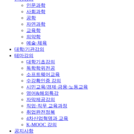
인문과학
사회과학
공학
자연과학
교육학
의약학
예술·체육
대학/기관강의
테마강의
대학기초강의
독학학위전공
소프트웨어교육
수강확인증 강의
시민교육/경제·금융·노동교육
영어&해외특강
자막제공강의
직업·직무 교육과정
취업완전정복
4차산업혁명과 교육
K-MOOC 강의
공지사항