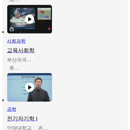
사회과학
교육사회학
부산외국어대학교
류영철
공학
전기자기학 I
안양대학교
권원현