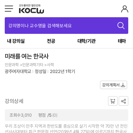
강의명이나 교수명을 검색해보세요
내 강의실
전공
대학/기관
테마
미래를 여는 한국사
인문과학 >인문과학기타 >사학
광주여자대학교
정성일
2022년 1학기
강의계획서
강의상세
조회수3,010
평점
/5
(0)
우리 조상이 만주 지역과 한반도를 중심으로 살기 시작한 약 70만 년 전인
선사시대부터 최근 판문점 선언(2018년 4월 27일)에 이르기까지 한국사