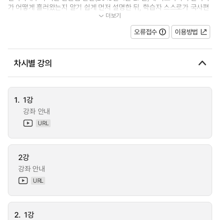
가 어떻게 흘러왔는지 알기 쉽게 먼저 설명한 뒤, 학습자 스스로가 국사편
더보기
찬위원회 주관 한국사검정능력시...
오류접수
이용방법
차시별 강의
1.
1강
강좌 안내
URL
2강
강좌 안내
URL
2.
1강