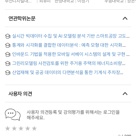
부산디지털대학교
최유미
한양대학교
이정기
우송대학교
장은
연관학위논문
실시간 빅데이터 수집 및 AI 모델링 분석 기반 스마트공장 고도화
연구 : IoT통합 기반의 빅데이터 수집 및 AI 모델링과 SPC 분석
통계와 시각화를 결합한 데이터분석 : 예측 모형 대한 시각화
기술의 중심으로 = A Study on Advancement of Smart
검증
Factory Based on Real-Time Big Data Collection and AI
인바운드 기법을 적용한 모바일 서베이 시스템의 설계 및 구현 =
Modeling Analysis
Design and implementation of the mobile survey system
그린리모델링 사전검토를 위한 주거용 주택의 에너지소비량
using in-bound mechanism
빅데이터 분석모델에 관한 연구
산업재해 및 공공 데이터의 다면분석을 통한 기계식 주차장
안전관리 향상 연구 = A Study on Improving Safety
Management of Mechanical Parking Garages through
Multi-faceted Analysis of Industrial Accident and Public
사용자 의견
Data
사용자 의견등록 및 강의평가를 위해서는 로그인을
해주세요.