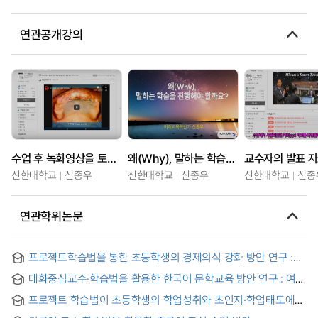
연관공개강의
수업 후 녹화영상을 토대로 교수자의 발표문서를 토대로 학생들이 30분 영상으로 발표하는 자기주도적 학습법
왜(Why), 말하는 학습법을 진행해야 할까요
신한대학교
신종우
신한대학교
신종우
신한대학교
신종
연관학위논문
프로젝트학습법을 통한 초등학생의 경제의식 강화 방안 연구 :
초등학교 4학년을 중심으로
대화중심교수·학습법을 활용한 한국어 문학교육 방안 연구 : 여성
결혼이민자를 대상으로
프로젝트 학습법이 초등학생의 학업성취와 초인지·학업태도에
미치는 효과 = The Effects of Project Approach for