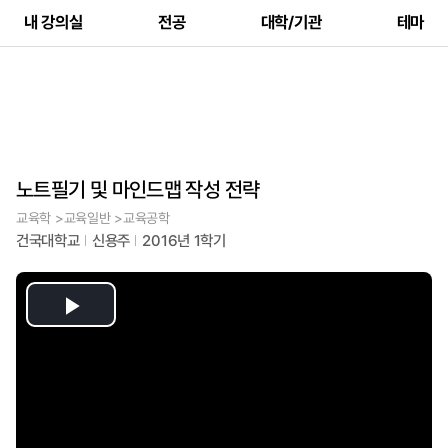
내 강의실
전공
대학/기관
테마
노트필기 및 마인드맵 작성 전략
교육학 >교육일반 >교육공학
건국대학교
신용주
2016년 1학기
Play
Video