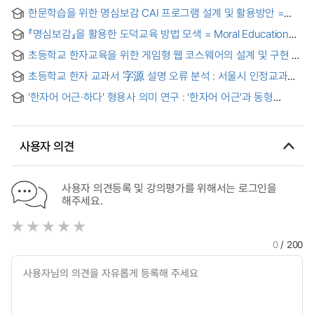
한문학습을 위한 명심보감 CAI 프로그램 설계 및 활용방안 =
The Design and Implementation of Myung-Shim-Bo-Gam
『명심보감』을 활용한 도덕교육 방법 모색 = Moral Education
CAI Program for Learning Chinese Classics
method groping that utilize 『Myungsimbokam』
초등학교 한자교육을 위한 게임형 웹 코스웨어의 설계 및 구현 =
Design and implementation of a game-style web
초등학교 한자 교과서 字源 설명 오류 분석 : 서울시 인정교과서
courseware for chinese characters education in
5종을 중심으로
elementary school
'한자어 어근·하다' 형용사 의미 연구 : '한자어 어근'과 동형
중국어 어휘 대조를 중심으로
사용자 의견
사용자 의견등록 및 강의평가를 위해서는 로그인을
해주세요.
0
/ 200