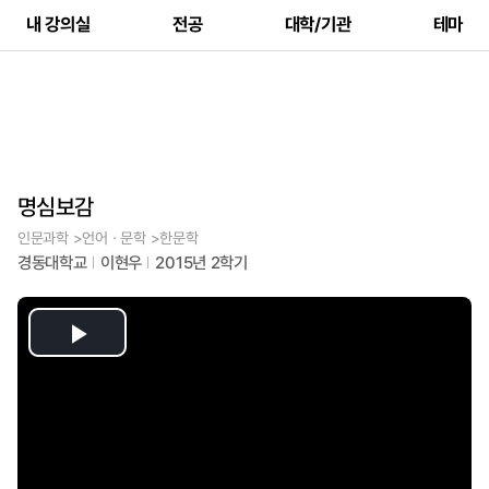
내 강의실
전공
대학/기관
테마
명심보감
인문과학 >언어ㆍ문학 >한문학
경동대학교
이현우
2015년 2학기
Play
Video