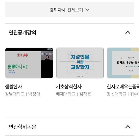
강의차시
전체보기
연관공개강의
생활한자
기초상식한자
한자로배우는중
강남대학교
박정애
배재대학교
김하윤
창신대학교
위수
연관학위논문