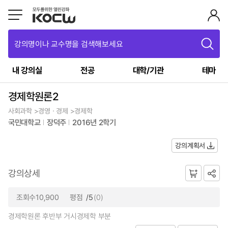
강의명이나 교수명을 검색해보세요
내 강의실
전공
대학/기관
테마
경제학원론2
사회과학 >경영ㆍ경제 >경제학
국민대학교
장덕주
2016년 2학기
강의계획서
강의상세
조회수10,900
평점
/5
(0)
경제학원론 후반부 거시경제학 부분