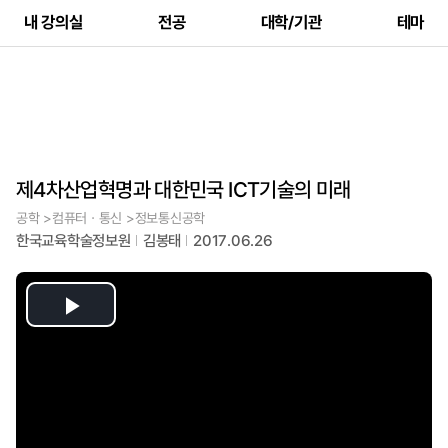
내 강의실
전공
대학/기관
테마
제4차산업혁명과 대한민국 ICT기술의 미래
공학 >컴퓨터ㆍ통신 >정보통신공학
한국교육학술정보원
김봉태
2017.06.26
Play
Video