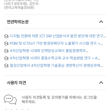
나(ICT공유포럼), 김진숙
(한국교육학술정보원)
연관학위논문
디지털 전환에 따른 ICT SW 산업분석과 발전 방안에 대한 연구 :
전라북도를 중심으로 = A study on ICT/SW industry analysis
POM 및 ICT/IoT 기반 환경유해인자 노출평가 시스템 연구 =
and development plans according to digital transformation
Study on exposure assessment system of environmental
: Focus on Jeollabuk-do
4차산업혁명 시대에 인력양성교육이 품질경쟁력과
hazardous factors based on Personal Oriented
객사만족도에 미치는 영향에 관한 연구 : 자동차부품클러스터
Modeling(POM) and ICT/IoT technologies
4차산업혁명 시대의 중등수학교육 교수·학습방법 연구 = A
기업을 중심으로 = A Study on the Influence of Human
Study on Teaching-Learning Methods of Secondary
Resources Training on Quality Competitiveness and
철강산업에서 4차산업혁명 기술중심 경영혁신이 경영성과에
Mathematics Education in the Fourth Industrial Revolution
Customer Satisfaction in the Fourth Industrial Revolution:
미치는 영향 : 말콤볼드리지모델 요소와 상생협력 관점에서 =
Era
Focused on Automotive Parts Cluster
The Effect of 4th Industrial Revolution Technology-
centered Management Innovation on Management
사용자 의견
Performance in the Steel Industry:From the perspective of
Malcom Baldrige model elements and cooperation
사용자 의견등록 및 강의평가를 위해서는 로그인을
해주세요.