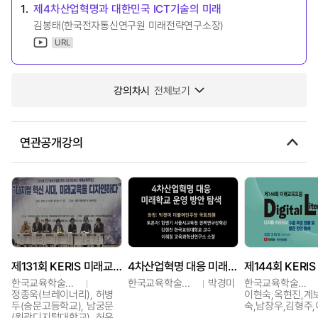
1.
제4차산업혁명과 대한민국 ICT기술의 미래
김봉태(한국전자통신연구원 미래전략연구소장)
URL
강의차시
전체보기
연관공개강의
제131회 KERIS 미래교육포럼
4차산업혁명 대응 미래학교 운영방안 탐색 토론
한국교육학술정보원
한국교육학술정보원
박경미
한국교육학술정보원
정종욱(브레이너리), 허병
이현숙,옥현진,계
두(숭문고등학교), 남궁문
숙,남창우,김형주
(원광디지털대학교), 허운