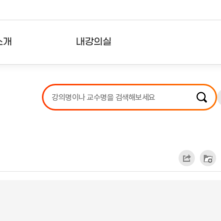
소개
내강의실
?
강의리스트
수강확인증강의
사용자의견
내강의클립