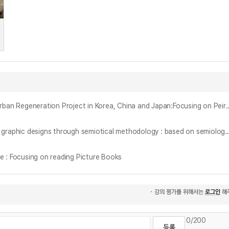
한·중·일 도시 재생프로젝트의 경관디자인 특성 연구 : 퍼스의 기호학적 관점을 중심으로 = A Study on the Landscape Design Characteristics of Urban Re
기호학적 방법론을 통한 그래픽 디자인의 의미분석 : 롤랑 바르트(Roland Barthes)의 기호론, 신화론을 중심으로 = (A) Study on meaning analysis of graphic designs through semiotical metho
Focusing on reading Picture Books
0
/200