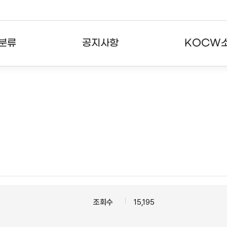
분류
공지사항
KOCW
강의
공지사항
KOCW란
강의
뉴스레터
활용안내
분야
주요통계현황
발자취
강의
서비스도움말
고객센터
조회수
15,195