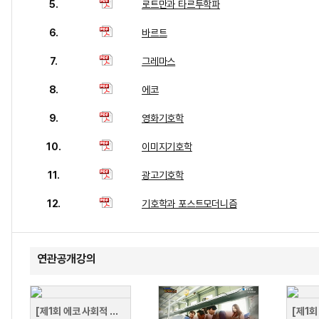
5.
로트만과 타르투학파
6.
바르트
7.
그레마스
8.
에코
9.
영화기호학
10.
이미지기호학
11.
광고기호학
12.
기호학과 포스트모더니즘
연관공개강의
[제1회 에코 사회적 경제 포럼] UN과 함께하는 지구를 위한 콜라보