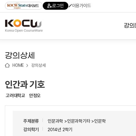
로
로
로
바
로그인
이용가이드
대시보드
가
가
가
로
기
기
기
가
(skip
기
to
강의
content)
대학
강의상세
기관
HOME
강의상세
전공
인간과 기호
테마
고려대학교
안정오
주제분류
인문과학 >인문과학기타 >인문학
강의학기
2014년 2학기