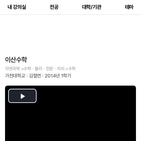
내 강의실
전공
대학/기관
테마
이산수학
자연과학 >수학ㆍ물리ㆍ천문ㆍ지리 >수학
가천대학교
김철연
2014년 1학기
Play
Video