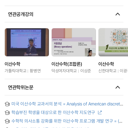
연관공개강의
이산수학
이산수학(조합론)
이산수학
가톨릭대학교
황병연
덕성여자대학교
이상준
신한대학교
이광
연관학위논문
미국 이산수학 교과서의 분석 = Analysis of American discrete
mathematics textbooks
학습부진 학생을 대상으로 한 이산수학 지도연구
수학적 의사소통 강화를 위한 이산수학 프로그램 개발 연구 = (A)
Study on development of discrete mathematics program