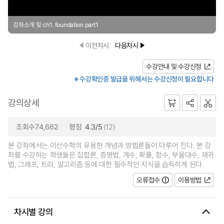
강좌소개 및 ch1. foundation part1
이전차시
다음차시
수강안내 및 수강신청
※ 수강확인증 발급을 위해서는 수강신청이 필요합니다
강의상세
조회수74,662
평점
4.3/5
(12)
본 강좌에서는 이산수학의 유용한 개념과 방법론들이 다루어 진다. 본 강
좌를 수강하는 학생들은 집합론, 증명법, 계수, 확률, 함수, 부울대수, 재귀
법, 그래프, 트리, 알고리즘 등에 대한 필수적인 지식을 습득하게 된다.
오류접수
이용방법
차시별 강의