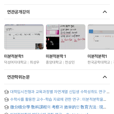
연관공개강의
미분적분학1
미분적분학 1
미분적분학1
덕성여자대학교
최성우
중앙대학교
천상민
한국공학대학교
연관학위논문
대학입시전형과 교육과정별 자연계열 신입생 수학성취도 연구 :
경희대학교 국제캠퍼스 미분적분학 과목 중심으로
수학사를 활용한 교수-학습 자료에 관한 연구 : 미분적분학을
중심으로 = Study on teaching-learning materials using the
微分積分學 敎科課程의 考察과 效率的인 敎育方法 : 現行
history of mathematics - Focused on calculus in
高等學校 敎科課程 中心으로
highschool