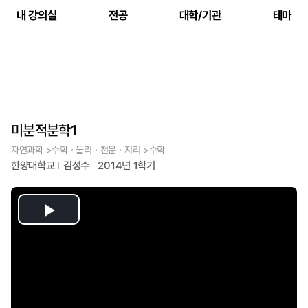
내 강의실
전공
대학/기관
테마
미분적분학1
자연과학 >수학ㆍ물리ㆍ천문ㆍ지리 >수학
한양대학교
김성수
2014년 1학기
Play
Video